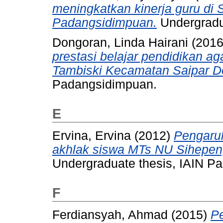
meningkatkan kinerja guru d
Padangsidimpuan.
Undergradu
Dongoran, Linda Hairani
(201
prestasi belajar pendidikan a
Tambiski Kecamatan Saipar Do
Padangsidimpuan.
E
Ervina, Ervina
(2012)
Pengaruh
akhlak siswa MTs NU Sihepeng
Undergraduate thesis, IAIN P
F
Ferdiansyah, Ahmad
(2015)
Pe