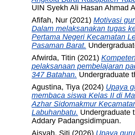
UIN Syekh Ali Hasan Ahmad 
Afifah, Nur
(2021)
Motivasi gu
Dalam melaksanakan tugas ke
Pertama Negeri Kecamatan L
Pasaman Barat.
Undergraduate
Afwirda, Titin
(2021)
Kompetens
pelaksanaan pembelajaran pa
347 Batahan.
Undergraduate t
Agustina, Tiya
(2024)
Upaya g
membaca siswa Kelas II di Mad
Azhar Sidomakmur Kecamatan
Labuhanbatu.
Undergraduate t
Addary Padangsidimpuan.
Aisyah, Siti
(2026)
Upaya guru