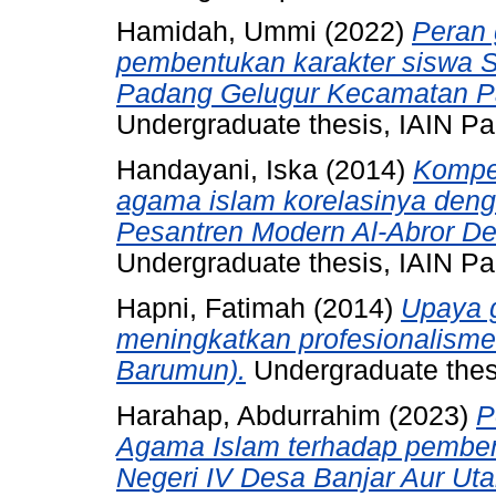
Hamidah, Ummi
(2022)
Peran 
pembentukan karakter siswa S
Padang Gelugur Kecamatan P
Undergraduate thesis, IAIN P
Handayani, Iska
(2014)
Kompet
agama islam korelasinya den
Pesantren Modern Al-Abror De
Undergraduate thesis, IAIN P
Hapni, Fatimah
(2014)
Upaya 
meningkatkan profesionalisme 
Barumun).
Undergraduate thes
Harahap, Abdurrahim
(2023)
P
Agama Islam terhadap pembent
Negeri IV Desa Banjar Aur U