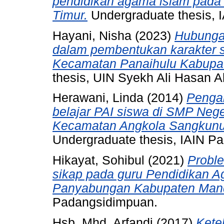
pendidikan agama islam pada
Timur.
Undergraduate thesis, 
Hayani, Nisha
(2023)
Hubungan
dalam pembentukan karakter s
Kecamatan Panaihulu Kabupa
thesis, UIN Syekh Ali Hasan
Herawani, Linda
(2014)
Pengar
belajar PAI siswa di SMP Nege
Kecamatan Angkola Sangkunur
Undergraduate thesis, IAIN P
Hikayat, Sohibul
(2021)
Proble
sikap pada guru Pendidikan A
Panyabungan Kabupaten Manda
Padangsidimpuan.
Hsb, Mhd. Arfandi
(2017)
Kete