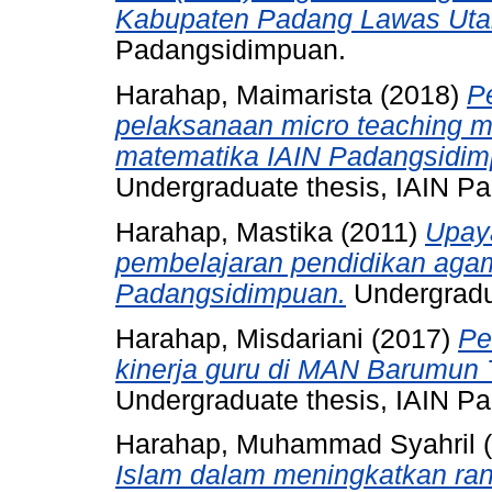
Kabupaten Padang Lawas Uta
Padangsidimpuan.
Harahap, Maimarista
(2018)
P
pelaksanaan micro teaching m
matematika IAIN Padangsidim
Undergraduate thesis, IAIN P
Harahap, Mastika
(2011)
Upaya
pembelajaran pendidikan aga
Padangsidimpuan.
Undergradu
Harahap, Misdariani
(2017)
Pe
kinerja guru di MAN Barumun
Undergraduate thesis, IAIN P
Harahap, Muhammad Syahril
(
Islam dalam meningkatkan rana