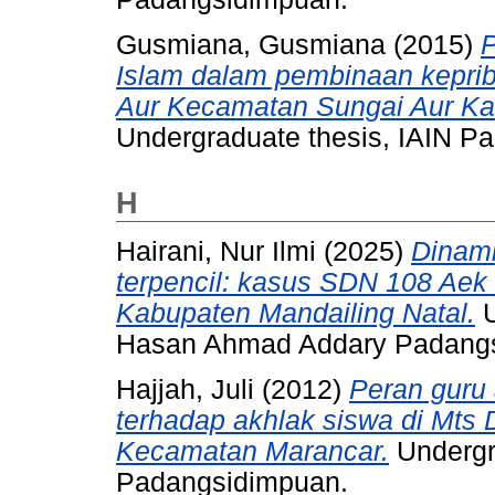
Gusmiana, Gusmiana
(2015)
P
Islam dalam pembinaan keprib
Aur Kecamatan Sungai Aur Ka
Undergraduate thesis, IAIN P
H
Hairani, Nur Ilmi
(2025)
Dinami
terpencil: kasus SDN 108 Ae
Kabupaten Mandailing Natal.
U
Hasan Ahmad Addary Padang
Hajjah, Juli
(2012)
Peran guru
terhadap akhlak siswa di Mts
Kecamatan Marancar.
Undergra
Padangsidimpuan.