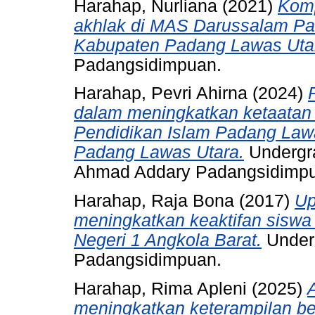
Harahap, Nurliana
(2021)
Komp
akhlak di MAS Darussalam P
Kabupaten Padang Lawas Uta
Padangsidimpuan.
Harahap, Pevri Ahirna
(2024)
dalam meningkatkan ketaata
Pendidikan Islam Padang Law
Padang Lawas Utara.
Undergra
Ahmad Addary Padangsidimp
Harahap, Raja Bona
(2017)
Up
meningkatkan keaktifan siswa
Negeri 1 Angkola Barat.
Underg
Padangsidimpuan.
Harahap, Rima Apleni
(2025)
meningkatkan keterampilan be