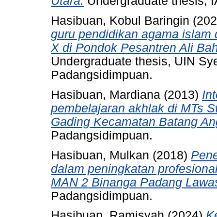
Utara.
Undergraduate thesis, 
Hasibuan, Kobul Baringin
(20
guru pendidikan agama islam 
X di Pondok Pesantren Ali B
Undergraduate thesis, UIN S
Padangsidimpuan.
Hasibuan, Mardiana
(2013)
In
pembelajaran akhlak di MTs Sw
Gading Kecamatan Batang An
Padangsidimpuan.
Hasibuan, Mulkan
(2018)
Pen
dalam peningkatan profesiona
MAN 2 Binanga Padang Lawa
Padangsidimpuan.
Hasibuan, Ramisyah
(2024)
K