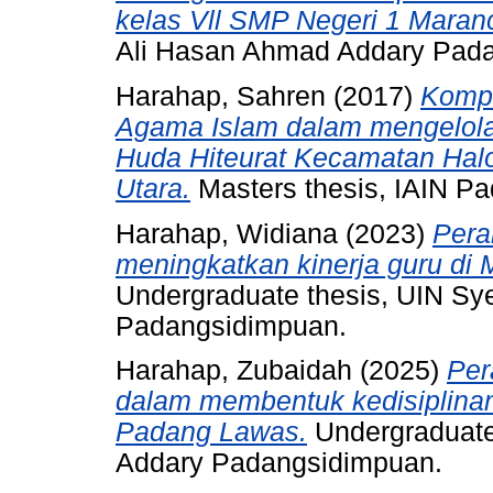
kelas Vll SMP Negeri 1 Maranc
Ali Hasan Ahmad Addary Pad
Harahap, Sahren
(2017)
Kompe
Agama Islam dalam mengelola
Huda Hiteurat Kecamatan Ha
Utara.
Masters thesis, IAIN P
Harahap, Widiana
(2023)
Pera
meningkatkan kinerja guru d
Undergraduate thesis, UIN S
Padangsidimpuan.
Harahap, Zubaidah
(2025)
Per
dalam membentuk kedisiplinan
Padang Lawas.
Undergraduate
Addary Padangsidimpuan.