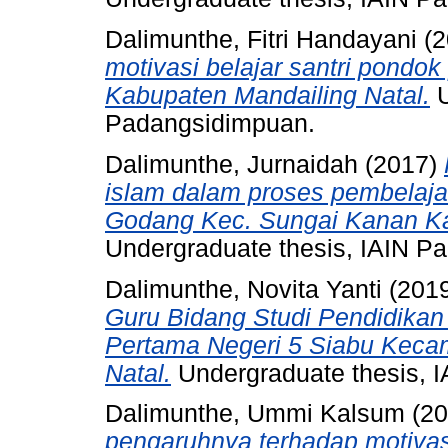
Dalimunthe, Fitri Handayani
(2
motivasi belajar santri pondo
Kabupaten Mandailing Natal.
U
Padangsidimpuan.
Dalimunthe, Jurnaidah
(2017)
islam dalam proses pembelaja
Godang Kec. Sungai Kanan Ka
Undergraduate thesis, IAIN P
Dalimunthe, Novita Yanti
(201
Guru Bidang Studi Pendidika
Pertama Negeri 5 Siabu Keca
Natal.
Undergraduate thesis, 
Dalimunthe, Ummi Kalsum
(20
pengaruhnya terhadap motivas