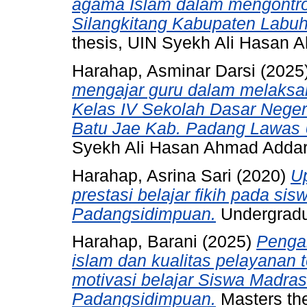
agama Islam dalam mengontrol
Silangkitang Kabupaten Labuh
thesis, UIN Syekh Ali Hasan
Harahap, Asminar Darsi
(2025
mengajar guru dalam melaksa
Kelas IV Sekolah Dasar Nege
Batu Jae Kab. Padang Lawas 
Syekh Ali Hasan Ahmad Adda
Harahap, Asrina Sari
(2020)
U
prestasi belajar fikih pada s
Padangsidimpuan.
Undergradu
Harahap, Barani
(2025)
Pengar
islam dan kualitas pelayanan 
motivasi belajar Siswa Madra
Padangsidimpuan.
Masters th