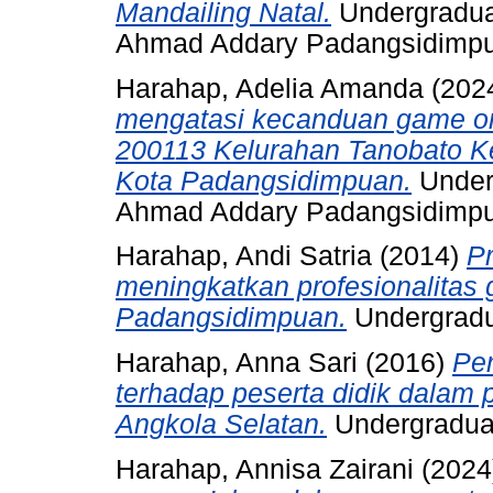
Mandailing Natal.
Undergraduat
Ahmad Addary Padangsidimp
Harahap, Adelia Amanda
(202
mengatasi kecanduan game on
200113 Kelurahan Tanobato 
Kota Padangsidimpuan.
Underg
Ahmad Addary Padangsidimp
Harahap, Andi Satria
(2014)
P
meningkatkan profesionalitas
Padangsidimpuan.
Undergradu
Harahap, Anna Sari
(2016)
Per
terhadap peserta didik dalam
Angkola Selatan.
Undergraduat
Harahap, Annisa Zairani
(2024