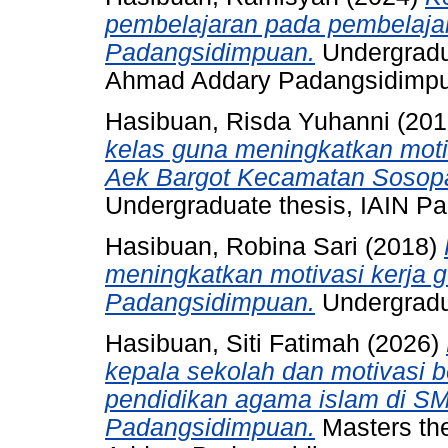
pembelajaran pada pembelajar
Padangsidimpuan.
Undergradu
Ahmad Addary Padangsidimp
Hasibuan, Risda Yuhanni
(201
kelas guna meningkatkan motiv
Aek Bargot Kecamatan Sosop
Undergraduate thesis, IAIN P
Hasibuan, Robina Sari
(2018)
meningkatkan motivasi kerja g
Padangsidimpuan.
Undergradu
Hasibuan, Siti Fatimah
(2026)
kepala sekolah dan motivasi be
pendidikan agama islam di S
Padangsidimpuan.
Masters th