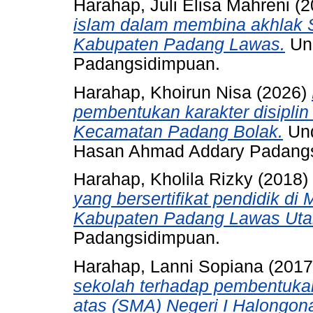
Harahap, Juli Elisa Mahreni
(2
islam dalam membina akhlak 
Kabupaten Padang Lawas.
Und
Padangsidimpuan.
Harahap, Khoirun Nisa
(2026)
pembentukan karakter disipli
Kecamatan Padang Bolak.
Und
Hasan Ahmad Addary Padang
Harahap, Kholila Rizky
(2018)
yang bersertifikat pendidik d
Kabupaten Padang Lawas Uta
Padangsidimpuan.
Harahap, Lanni Sopiana
(201
sekolah terhadap pembentukan
atas (SMA) Negeri I Halongo