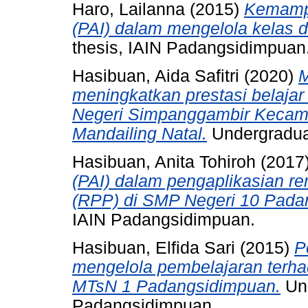
Haro, Lailanna
(2015)
Kemampu
(PAI) dalam mengelola kelas 
thesis, IAIN Padangsidimpuan
Hasibuan, Aida Safitri
(2020)
M
meningkatkan prestasi belaja
Negeri Simpanggambir Kecam
Mandailing Natal.
Undergradua
Hasibuan, Anita Tohiroh
(2017
(PAI) dalam pengaplikasian r
(RPP) di SMP Negeri 10 Pada
IAIN Padangsidimpuan.
Hasibuan, Elfida Sari
(2015)
P
mengelola pembelajaran terhada
MTsN 1 Padangsidimpuan.
Und
Padangsidimpuan.