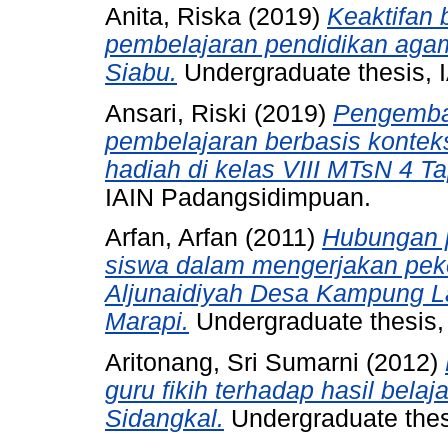
Anita, Riska
(2019)
Keaktifan 
pembelajaran pendidikan agam
Siabu.
Undergraduate thesis, 
Ansari, Riski
(2019)
Pengemba
pembelajaran berbasis kontek
hadiah di kelas VIII MTsN 4 Ta
IAIN Padangsidimpuan.
Arfan, Arfan
(2011)
Hubungan p
siswa dalam mengerjakan peke
Aljunaidiyah Desa Kampung 
Marapi.
Undergraduate thesis,
Aritonang, Sri Sumarni
(2012)
guru fikih terhadap hasil bela
Sidangkal.
Undergraduate thes