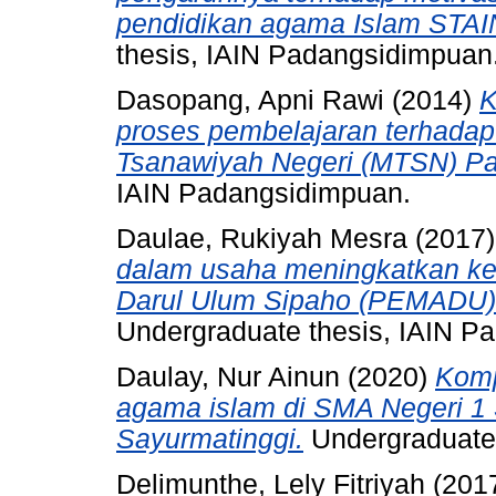
pendidikan agama Islam STAI
thesis, IAIN Padangsidimpuan
Dasopang, Apni Rawi
(2014)
K
proses pembelajaran terhadap 
Tsanawiyah Negeri (MTSN) Pa
IAIN Padangsidimpuan.
Daulae, Rukiyah Mesra
(2017
dalam usaha meningkatkan ked
Darul Ulum Sipaho (PEMADU)
Undergraduate thesis, IAIN P
Daulay, Nur Ainun
(2020)
Komp
agama islam di SMA Negeri 1
Sayurmatinggi.
Undergraduate 
Delimunthe, Lely Fitriyah
(201