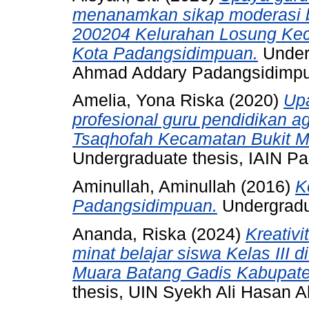
menanamkan sikap moderasi b
200204 Kelurahan Losung Ke
Kota Padangsidimpuan.
Underg
Ahmad Addary Padangsidimp
Amelia, Yona Riska
(2020)
Up
profesional guru pendidikan a
Tsaqhofah Kecamatan Bukit Ma
Undergraduate thesis, IAIN P
Aminullah, Aminullah
(2016)
K
Padangsidimpuan.
Undergradu
Ananda, Riska
(2024)
Kreativ
minat belajar siswa Kelas III
Muara Batang Gadis Kabupaten
thesis, UIN Syekh Ali Hasan