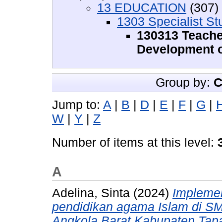
13 EDUCATION
(307)
1303 Specialist St
130313 Teache
Development o
Group by:
C
Jump to:
A
|
B
|
D
|
E
|
F
|
G
|
W
|
Y
|
Z
Number of items at this level:
A
Adelina, Sinta
(2024)
Implemen
pendidikan agama Islam di SM
Angkola Barat Kabupaten Tapa