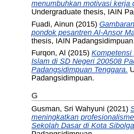
menumbuhkan motivasi kerja 
Undergraduate thesis, IAIN P
Fuadi, Ainun
(2015)
Gambaran 
pondok pesantren Al-Ansor M
thesis, IAIN Padangsidimpuan
Furqon, Al
(2015)
Kompetensi 
Islam di SD Negeri 200508 P
Padangsidimpuan Tenggara.
U
Padangsidimpuan.
G
Gusman, Sri Wahyuni
(2021)
meningkatkan profesionalism
Sekolah Dasar di Kota Sibolga
Padangsidimpuan.