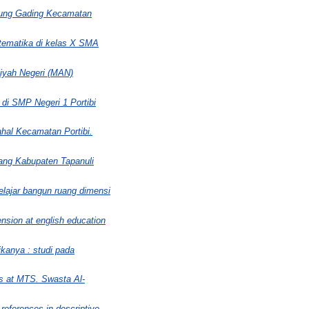
jung Gading Kecamatan
atematika di kelas X SMA
Aliyah Negeri (MAN)
di SMP Negeri 1 Portibi
hal Kecamatan Portibi.
ang Kabupaten Tapanuli
elajar bangun ruang dimensi
ension at english education
kanya : studi pada
es at MTS. Swasta Al-
references in descriptive