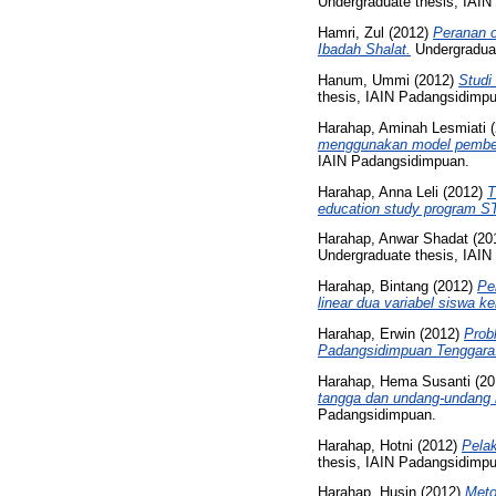
Undergraduate thesis, IAI
Hamri, Zul
(2012)
Peranan 
Ibadah Shalat.
Undergraduat
Hanum, Ummi
(2012)
Studi
thesis, IAIN Padangsidimp
Harahap, Aminah Lesmiati
(
menggunakan model pembelaj
IAIN Padangsidimpuan.
Harahap, Anna Leli
(2012)
T
education study program S
Harahap, Anwar Shadat
(20
Undergraduate thesis, IAI
Harahap, Bintang
(2012)
Pe
linear dua variabel siswa 
Harahap, Erwin
(2012)
Prob
Padangsidimpuan Tenggara
Harahap, Hema Susanti
(20
tangga dan undang-undang 
Padangsidimpuan.
Harahap, Hotni
(2012)
Pela
thesis, IAIN Padangsidimp
Harahap, Husin
(2012)
Meto