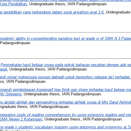
ota Pendidikan.
Undergraduate thesis, IAIN Padangsidimpuan.
ilai pendidikan yang terkandung dalam surat al-kafirun ayat 1-6.
Undergraduate 
students’ ability in comprehending narrative text at grade xi of SMA N 3 Pad
N Padangsidimpuan.
)
Peningkatan hasil belajar siswa pada pokok bahasan pecahan dengan alat pera
apat.
Undergraduate thesis, IAIN Padangsidimpuan.
ruh minat mahasiswa jurusan dakwah untuk berprofesi sebagai da’i terhadap n
sis, IAIN Padangsidimpuan.
ngaruh pembelajaran kooperatif tipe think pair share terhadap hasil belajar
NU Sihepeng.
Undergraduate thesis, IAIN Padangsidimpuan.
ru akidah akhlak dan pengaruhnya terhadap akhlak siswa di Mts Darul Akhir
graduate thesis, IAIN Padangsidimpuan.
perative study of reading comprehension by using extensive reading and inte
 SMA Negeri 1 Kotanopan.
Undergraduate thesis, IAIN Padangsidimpuan.
ng grade v students’ vocabulary mastery using antonyms and synonyms at SD