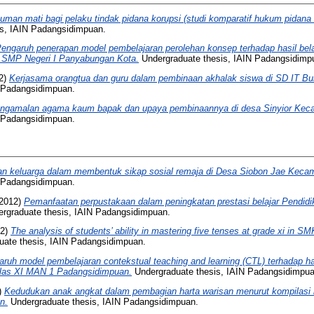
uman mati bagi pelaku tindak pidana korupsi (studi komparatif hukum pidana
s, IAIN Padangsidimpuan.
engaruh penerapan model pembelajaran perolehan konsep terhadap hasil bel
VII SMP Negeri I Panyabungan Kota.
Undergraduate thesis, IAIN Padangsidimp
2)
Kerjasama orangtua dan guru dalam pembinaan akhalak siswa di SD IT B
N Padangsidimpuan.
ngamalan agama kaum bapak dan upaya pembinaannya di desa Sinyior Keca
N Padangsidimpuan.
an keluarga dalam membentuk sikap sosial remaja di Desa Siobon Jae Kec
N Padangsidimpuan.
2012)
Pemanfaatan perpustakaan dalam peningkatan prestasi belajar Pendid
rgraduate thesis, IAIN Padangsidimpuan.
12)
The analysis of students’ ability in mastering five tenses at grade xi in S
ate thesis, IAIN Padangsidimpuan.
ruh model pembelajaran contekstual teaching and learning (CTL) terhadap ha
kelas XI MAN 1 Padangsidimpuan.
Undergraduate thesis, IAIN Padangsidimpua
)
Kedudukan anak angkat dalam pembagian harta warisan menurut kompilasi 
n.
Undergraduate thesis, IAIN Padangsidimpuan.