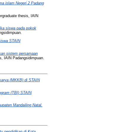
ama islam Negeri 2 Padang
graduate thesis, IAIN
tika siswa pada pokok
ngsidimpuan.
siswa STAIN
asan sistem persamaan
s, IAIN Padangsidimpuan.
rkarya (MKKB) di STAIN
program (TBI) STAIN
upaten Mandailing Natal.
u pendidikan di Kota