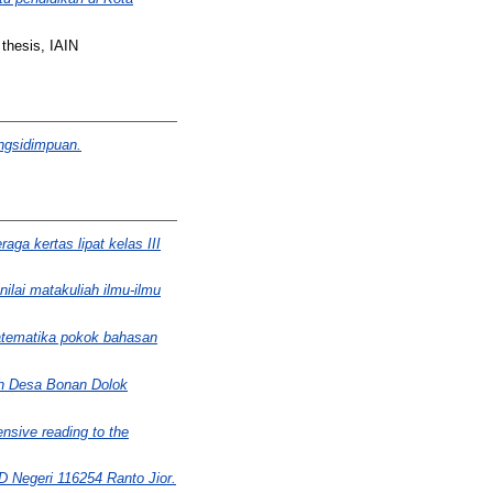
thesis, IAIN
angsidimpuan.
ga kertas lipat kelas III
ilai matakuliah ilmu-ilmu
 matematika pokok bahasan
oh Desa Bonan Dolok
nsive reading to the
 Negeri 116254 Ranto Jior.