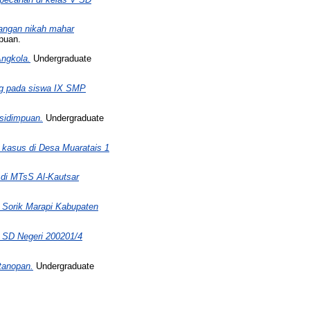
sangan nikah mahar
puan.
Angkola.
Undergraduate
ung pada siswa IX SMP
gsidimpuan.
Undergraduate
 kasus di Desa Muaratais 1
a di MTsS Al-Kautsar
 Sorik Marapi Kabupaten
at SD Negeri 200201/4
otanopan.
Undergraduate