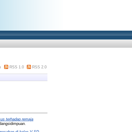
m
RSS 1.0
RSS 2.0
sus terhadap remaja
dangsidimpuan.
 pecahan di kelas V SD