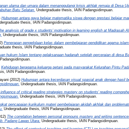
anan ulama dan umara dalam menanggulangi krisis akhlak remaja di Desa U
buhan Batu Selatan.
Undergraduate thesis, IAIN Padangsidimpuan.
)
Hubungan antara gaya belajar matematika siswa dengan prestasi belajar m
ergraduate thesis, IAIN Padangsidimpuan.
he analysis of grade x students’ motivation in learning english at Madrasah 
.
Undergraduate thesis, IAIN Padangsidimpuan.
2)
Penerapan pengelolaan kelas dalam pembelajaran pendidikan agama islam 
aduate thesis, IAIN Padangsidimpuan.
uan hukum Islam tentang pelaksanaan hadanah setelah perceraian di desa Ba
N Padangsidimpuan.
)
Kehidupan beragama keluarga petani pada masyarakat Kelurahan Pintu Pad
sis, IAIN Padangsidimpuan.
ayani
(2012)
Hubungan antara kecerdasan visual spasial anak dengan hasil b
gsidimpuan.
Undergraduate thesis, IAIN Padangsidimpuan.
influence of critical reading strategies mastery on students’ reading compreh
ngsimpuan.
Undergraduate thesis, IAIN Padangsidimpuan.
ngkat pencapaian kurikulum materi pembelajaran akidah akhlak dan problemati
u.
Undergraduate thesis, IAIN Padangsidimpuan.
012)
The correlation between personal pronouns mastery and writing sentenc
b. Padang Lawas Utara.
Undergraduate thesis, IAIN Padangsidimpuan.
12)
The effect of contextual teaching and learning (CTL) on teaching personal 