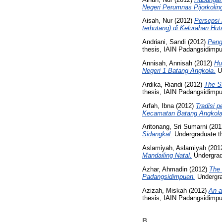
Negeri Perumnas Pijorkolin
Aisah, Nur
(2012)
Persepsi
terhutang) di Kelurahan H
Andriani, Sandi
(2012)
Peng
thesis, IAIN Padangsidimp
Annisah, Annisah
(2012)
Hu
Negeri 1 Batang Angkola.
Un
Ardika, Riandi
(2012)
The St
thesis, IAIN Padangsidimp
Arfah, Ibna
(2012)
Tradisi 
Kecamatan Batang Angkola
Aritonang, Sri Sumarni
(201
Sidangkal.
Undergraduate t
Aslamiyah, Aslamiyah
(201
Mandailing Natal.
Undergrad
Azhar, Ahmadin
(2012)
The 
Padangsidimpuan.
Undergra
Azizah, Miskah
(2012)
An a
thesis, IAIN Padangsidimp
B