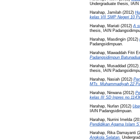
Undergraduate thesis, IAI
Harahap, Jamilah
(2012)
Hu
kelas VII SMP Negeri 10 P
Harahap, Mariati
(2012)
A s
thesis, IAIN Padangsidimp
Harahap, Masdingin
(2012)
Padangsidimpuan.
Harahap, Mawaddah Fitri E
Padangsidimpun Batunadua
Harahap, Musaddad
(2012)
thesis, IAIN Padangsidimp
Harahap, Nasiah
(2012)
Pen
MTs. Muhammadiyah 22 Pad
Harahap, Nirwana
(2012)
Pe
kelas III SD Inpres no.11
Harahap, Nurlan
(2012)
Upay
IAIN Padangsidimpuan.
Harahap, Nurrini Imelda
(20
Pendidikan Agama Islam S
Harahap, Rika Damayanti
(
Angkola Selatan.
Undergrad