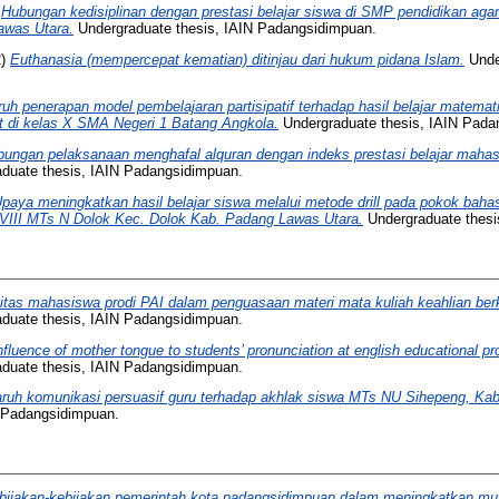
)
Hubungan kedisiplinan dengan prestasi belajar siswa di SMP pendidikan ag
awas Utara.
Undergraduate thesis, IAIN Padangsidimpuan.
2)
Euthanasia (mempercepat kematian) ditinjau dari hukum pidana Islam.
Under
uh penerapan model pembelajaran partisipatif terhadap hasil belajar matema
 di kelas X SMA Negeri 1 Batang Angkola.
Undergraduate thesis, IAIN Pada
ungan pelaksanaan menghafal alquran dengan indeks prestasi belajar maha
duate thesis, IAIN Padangsidimpuan.
paya meningkatkan hasil belajar siswa melalui metode drill pada pokok bah
as VIII MTs N Dolok Kec. Dolok Kab. Padang Lawas Utara.
Undergraduate thesi
vitas mahasiswa prodi PAI dalam penguasaan materi mata kuliah keahlian be
duate thesis, IAIN Padangsidimpuan.
nfluence of mother tongue to students’ pronunciation at english educational 
duate thesis, IAIN Padangsidimpuan.
ruh komunikasi persuasif guru terhadap akhlak siswa MTs NU Sihepeng, Kab
N Padangsidimpuan.
bijakan-kebijakan pemerintah kota padangsidimpuan dalam meningkatkan mut