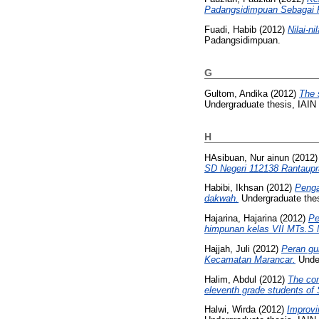
Padangsidimpuan Sebagai K
Fuadi, Habib
(2012)
Nilai-n
Padangsidimpuan.
G
Gultom, Andika
(2012)
The 
Undergraduate thesis, IAI
H
HAsibuan, Nur ainun
(2012
SD Negeri 112138 Rantaupr
Habibi, Ikhsan
(2012)
Penga
dakwah.
Undergraduate the
Hajarina, Hajarina
(2012)
Pe
himpunan kelas VII MTs.S 
Hajjah, Juli
(2012)
Peran gu
Kecamatan Marancar.
Under
Halim, Abdul
(2012)
The com
eleventh grade students of
Halwi, Wirda
(2012)
Improvi