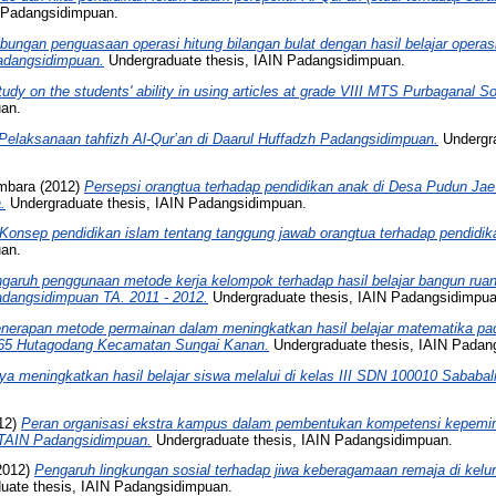
N Padangsidimpuan.
bungan penguasaan operasi hitung bilangan bulat dengan hasil belajar operas
adangsidimpuan.
Undergraduate thesis, IAIN Padangsidimpuan.
tudy on the students' ability in using articles at grade VIII MTS Purbaganal S
uan.
Pelaksanaan tahfizh Al-Qur’an di Daarul Huffadzh Padangsidimpuan.
Undergra
mbara
(2012)
Persepsi orangtua terhadap pendidikan anak di Desa Pudun Ja
.
Undergraduate thesis, IAIN Padangsidimpuan.
Konsep pendidikan islam tentang tanggung jawab orangtua terhadap pendidik
uan.
garuh penggunaan metode kerja kelompok terhadap hasil belajar bangun ruang 
angsidimpuan TA. 2011 - 2012.
Undergraduate thesis, IAIN Padangsidimpua
nerapan metode permainan dalam meningkatkan hasil belajar matematika pa
4365 Hutagodang Kecamatan Sungai Kanan.
Undergraduate thesis, IAIN Padan
a meningkatkan hasil belajar siswa melalui di kelas III SDN 100010 Sababal
12)
Peran organisasi ekstra kampus dalam pembentukan kompetensi kepemi
TAIN Padangsidimpuan.
Undergraduate thesis, IAIN Padangsidimpuan.
2012)
Pengaruh lingkungan sosial terhadap jiwa keberagamaan remaja di ke
uate thesis, IAIN Padangsidimpuan.