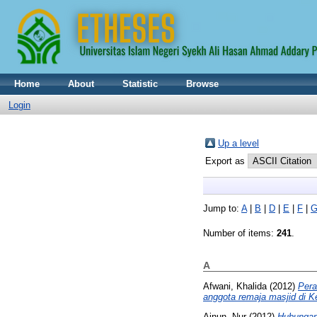
Home
About
Statistic
Browse
Login
Up a level
Export as
Jump to:
A
|
B
|
D
|
E
|
F
|
Number of items:
241
.
A
Afwani, Khalida
(2012)
Pera
anggota remaja masjid di 
Ainun, Nur
(2012)
Hubungan