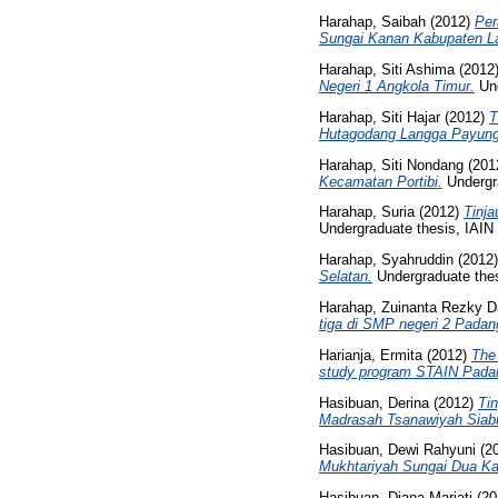
Harahap, Saibah
(2012)
Per
Sungai Kanan Kabupaten La
Harahap, Siti Ashima
(2012
Negeri 1 Angkola Timur.
Und
Harahap, Siti Hajar
(2012)
T
Hutagodang Langga Payung
Harahap, Siti Nondang
(201
Kecamatan Portibi.
Undergr
Harahap, Suria
(2012)
Tinja
Undergraduate thesis, IAI
Harahap, Syahruddin
(2012
Selatan.
Undergraduate the
Harahap, Zuinanta Rezky D
tiga di SMP negeri 2 Padan
Harianja, Ermita
(2012)
The 
study program STAIN Pada
Hasibuan, Derina
(2012)
Ti
Madrasah Tsanawiyah Siab
Hasibuan, Dewi Rahyuni
(2
Mukhtariyah Sungai Dua Ka
Hasibuan, Diana Mariati
(20