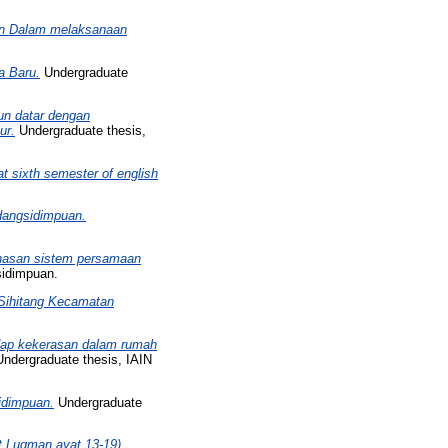
an Dalam melaksanaan
a Baru.
Undergraduate
un datar dengan
ur.
Undergraduate thesis,
at sixth semester of english
dangsidimpuan.
ahasan sistem persamaan
sidimpuan.
 Sihitang Kecamatan
dap kekerasan dalam rumah
ndergraduate thesis, IAIN
idimpuan.
Undergraduate
at Luqman ayat 13-19).