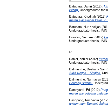
Batubara, Damri
(2012)
Huk
Islam).
Undergraduate thesi
Batubara, Khodijah
(2012)
P
materi ajar aljabar kelas 
Batubara, Nur Kholijah
(201
Undergraduate thesis, IAI
Borotan, Sumarni
(2012)
Pe
Undergraduate thesis, IAI
D
Dahler, dahler
(2012)
Peran
Undergraduate thesis, IAI
Dalimunthe, Destiana Sari
(
SMA Negeri 1 Sitinjak.
Unde
Dalimunthe, Nurmayan
(20
Benteng Huraba.
Undergradu
Damayanti, Eti
(2012)
Penga
materi ajar peluang pada 
Dasopang, Nur Sania
(2012
hukum adat Tapanuli Selata