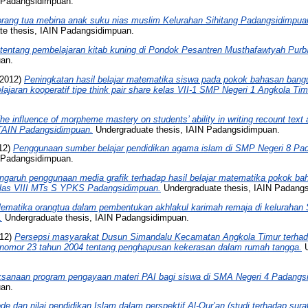
N Padangsidimpuan.
orang tua mebina anak suku nias muslim Kelurahan Sihitang Padangsidimpu
e thesis, IAIN Padangsidimpuan.
 tentang pembelajaran kitab kuning di Pondok Pesantren Musthafawtyah Purb
uan.
2012)
Peningkatan hasil belajar matematika siswa pada pokok bahasan bang
aran kooperatif tipe think pair share kelas VII-1 SMP Negeri 1 Angkola Tim
he influence of morpheme mastery on students’ ability in writing recount text 
TAIN Padangsidimpuan.
Undergraduate thesis, IAIN Padangsidimpuan.
12)
Penggunaan sumber belajar pendidikan agama islam di SMP Negeri 8 Pa
N Padangsidimpuan.
ngaruh penggunaan media grafik terhadap hasil belajar matematika pokok b
kelas VIII MTs S YPKS Padangsidimpuan.
Undergraduate thesis, IAIN Padang
lematika orangtua dalam pembentukan akhlakul karimah remaja di kelurahan
.
Undergraduate thesis, IAIN Padangsidimpuan.
12)
Persepsi masyarakat Dusun Simandalu Kecamatan Angkola Timur terha
nomor 23 tahun 2004 tentang penghapusan kekerasan dalam rumah tangga.
U
ksanaan program pengayaan materi PAI bagi siswa di SMA Negeri 4 Padangs
uan.
de dan nilai pendidikan Islam dalam perspektif Al-Qur’an (studi terhadap sur