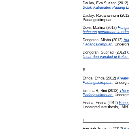
Daulay, Eva Susanti
(2012
Bolak Kabupaten Padang L
Daulay, Rukiahannum
(201
Padangsidimpuan.
Dewi, Marlina
(2012)
Pengar
bahasan persamaan kuadrat
Dongoran, Misba
(2012)
Hub
Padangsidimpuan.
Undergra
Dongoran, Supriadi
(2012)
U
linear dua variabel di Kel
E
Efrida, Efrida
(2012)
Kreati
Padangsidimpuan.
Undergra
Ermina R, Rini
(2012)
The i
Padangsidimpuan.
Undergra
Ervina, Ervina
(2012)
Penga
Undergraduate thesis, IAI
F
Fauziah, Fauziah
(2012)
Ke