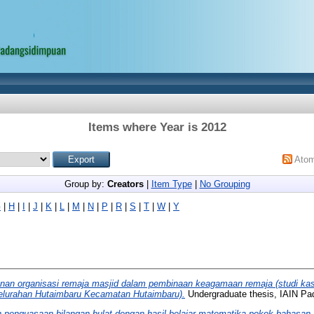
Items where Year is 2012
Ato
Group by:
Creators
|
Item Type
|
No Grouping
G
|
H
|
I
|
J
|
K
|
L
|
M
|
N
|
P
|
R
|
S
|
T
|
W
|
Y
nan organisasi remaja masjid dalam pembinaan keagamaan remaja (studi ka
Kelurahan Hutaimbaru Kecamatan Hutaimbaru).
Undergraduate thesis, IAIN Pa
 penguasaan bilangan bulat dengan hasil belajar matematika pokok bahasan