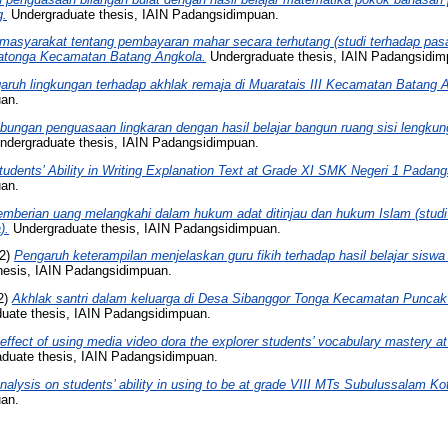
g.
Undergraduate thesis, IAIN Padangsidimpuan.
 masyarakat tentang pembayaran mahar secara terhutang (studi terhadap pa
utatonga Kecamatan Batang Angkola.
Undergraduate thesis, IAIN Padangsidim
aruh lingkungan terhadap akhlak remaja di Muaratais III Kecamatan Batang 
uan.
bungan penguasaan lingkaran dengan hasil belajar bangun ruang sisi lengk
dergraduate thesis, IAIN Padangsidimpuan.
udents’ Ability in Writing Explanation Text at Grade XI SMK Negeri 1 Padan
uan.
pemberian uang melangkahi dalam hukum adat ditinjau dan hukum Islam (studi
).
Undergraduate thesis, IAIN Padangsidimpuan.
2)
Pengaruh keterampilan menjelaskan guru fikih terhadap hasil belajar sisw
hesis, IAIN Padangsidimpuan.
2)
Akhlak santri dalam keluarga di Desa Sibanggor Tonga Kecamatan Puncak
uate thesis, IAIN Padangsidimpuan.
effect of using media video dora the explorer students’ vocabulary mastery 
duate thesis, IAIN Padangsidimpuan.
nalysis on students’ ability in using to be at grade VIII MTs Subulussalam K
uan.