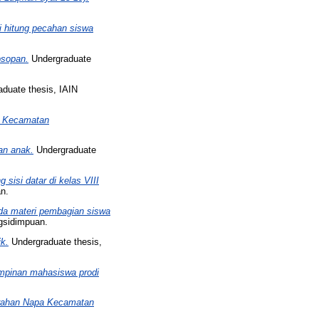
i hitung pecahan siswa
osopan.
Undergraduate
duate thesis, IAIN
e Kecamatan
an anak.
Undergraduate
sisi datar di kelas VIII
n.
da materi pembagian siswa
gsidimpuan.
ik.
Undergraduate thesis,
mpinan mahasiswa prodi
lurahan Napa Kecamatan