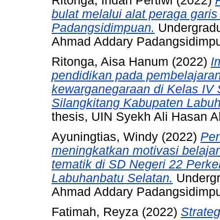
Ritonga, Indah Pertiwi
(2022)
bulat melalui alat peraga gar
Padangsidimpuan.
Undergradu
Ahmad Addary Padangsidimp
Ritonga, Aisa Hanum
(2022)
I
pendidikan pada pembelajaran
kewarganegaraan di Kelas IV
Silangkitang Kabupaten Labuh
thesis, UIN Syekh Ali Hasan
Ayuningtias, Windy
(2022)
Pen
meningkatkan motivasi belajar
tematik di SD Negeri 22 Perk
Labuhanbatu Selatan.
Undergr
Ahmad Addary Padangsidimp
Fatimah, Reyza
(2022)
Strate