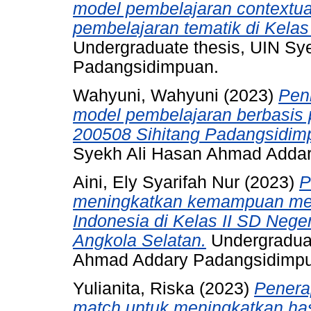
model pembelajaran contextual
pembelajaran tematik di Kela
Undergraduate thesis, UIN S
Padangsidimpuan.
Wahyuni, Wahyuni
(2023)
Peni
model pembelajaran berbasis 
200508 Sihitang Padangsidim
Syekh Ali Hasan Ahmad Adda
Aini, Ely Syarifah Nur
(2023)
P
meningkatkan kemampuan me
Indonesia di Kelas II SD Neg
Angkola Selatan.
Undergraduat
Ahmad Addary Padangsidimp
Yulianita, Riska
(2023)
Penera
match untuk meningkatkan hasi