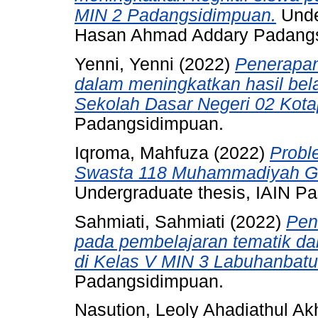
MIN 2 Padangsidimpuan.
Unde
Hasan Ahmad Addary Padang
Yenni, Yenni
(2022)
Penerapan
dalam meningkatkan hasil bela
Sekolah Dasar Negeri 02 Kota
Padangsidimpuan.
Iqroma, Mahfuza
(2022)
Probl
Swasta 118 Muhammadiyah G
Undergraduate thesis, IAIN P
Sahmiati, Sahmiati
(2022)
Pen
pada pembelajaran tematik da
di Kelas V MIN 3 Labuhanbatu
Padangsidimpuan.
Nasution, Leoly Ahadiathul Akh