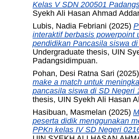
Kelas V SDN 200501 Padangs
Syekh Ali Hasan Ahmad Adda
Lubis, Nadia Febriani
(2025)
P
interaktif berbasis powerpoint
pendidikan Pancasila siswa d
Undergraduate thesis, UIN S
Padangsidimpuan.
Pohan, Desi Ratna Sari
(2025
make a match untuk meningkat
pancasila siswa di SD Negeri
thesis, UIN Syekh Ali Hasan
Hasibuan, Masmelan
(2025)
M
peserta didik menggunakan me
PPKn kelas IV SD Negeri 0216
UIN SYEKH ALI HASAN AH