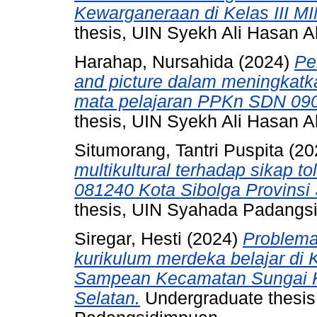
Kewarganeraan di Kelas III M
thesis, UIN Syekh Ali Hasan
Harahap, Nursahida
(2024)
Pe
and picture dalam meningkatka
mata pelajaran PPKn SDN 090
thesis, UIN Syekh Ali Hasan
Situmorang, Tantri Puspita
(20
multikultural terhadap sikap to
081240 Kota Sibolga Provinsi
thesis, UIN Syahada Padangs
Siregar, Hesti
(2024)
Problema
kurikulum merdeka belajar di 
Sampean Kecamatan Sungai 
Selatan.
Undergraduate thesis