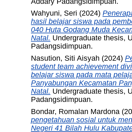
Addary Padangsidimpuan.
Wahyuni, Seri
(2024)
Penerap
hasil belajar siswa pada pembe
040 Huta Godang Muda Kecam
Natal.
Undergraduate thesis, 
Padangsidimpuan.
Nasution, Siti Aisyah
(2024)
P
student team achievement div
belajar siswa pada mata pela
Panyabungan Kecamatan Pan
Natal.
Undergraduate thesis, 
Padangsidimpuan.
Bondar, Romalan Mardona
(2
pengetahuan sosial untuk mem
Negeri 41 Bilah Hulu Kabupat