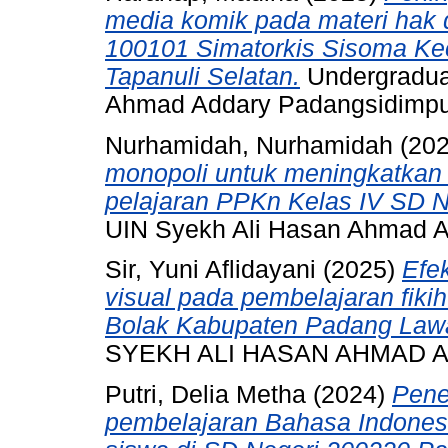
media komik pada materi hak 
100101 Simatorkis Sisoma Ke
Tapanuli Selatan.
Undergraduat
Ahmad Addary Padangsidimp
Nurhamidah, Nurhamidah
(20
monopoli untuk meningkatkan 
pelajaran PPKn Kelas IV SD N
UIN Syekh Ali Hasan Ahmad 
Sir, Yuni Aflidayani
(2025)
Efe
visual pada pembelajaran fik
Bolak Kabupaten Padang Law
SYEKH ALI HASAN AHMAD 
Putri, Delia Metha
(2024)
Pene
pembelajaran Bahasa Indonesi