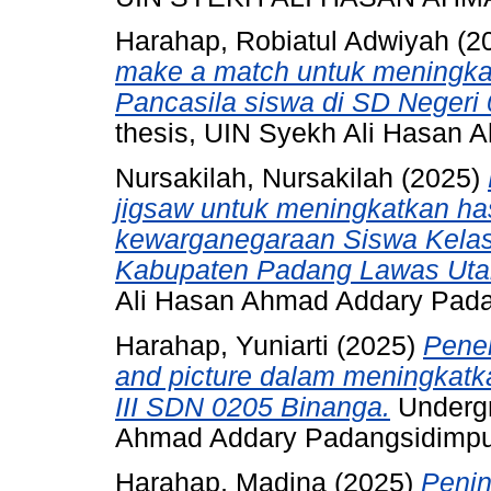
Harahap, Robiatul Adwiyah
(2
make a match untuk meningkat
Pancasila siswa di SD Negeri
thesis, UIN Syekh Ali Hasan
Nursakilah, Nursakilah
(2025)
jigsaw untuk meningkatkan has
kewarganegaraan Siswa Kela
Kabupaten Padang Lawas Uta
Ali Hasan Ahmad Addary Pad
Harahap, Yuniarti
(2025)
Pener
and picture dalam meningkatka
III SDN 0205 Binanga.
Undergr
Ahmad Addary Padangsidimp
Harahap, Madina
(2025)
Penin