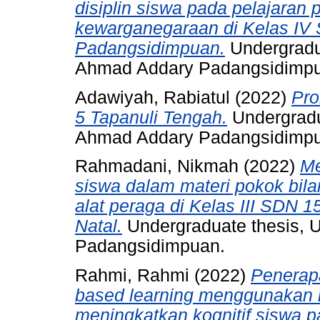
disiplin siswa pada pelajaran
kewarganegaraan di Kelas IV 
Padangsidimpuan.
Undergradu
Ahmad Addary Padangsidimp
Adawiyah, Rabiatul
(2022)
Pro
5 Tapanuli Tengah.
Undergradu
Ahmad Addary Padangsidimp
Rahmadani, Nikmah
(2022)
Me
siswa dalam materi pokok bi
alat peraga di Kelas III SDN
Natal.
Undergraduate thesis, 
Padangsidimpuan.
Rahmi, Rahmi
(2022)
Penerap
based learning menggunakan 
meningkatkan kognitif siswa p