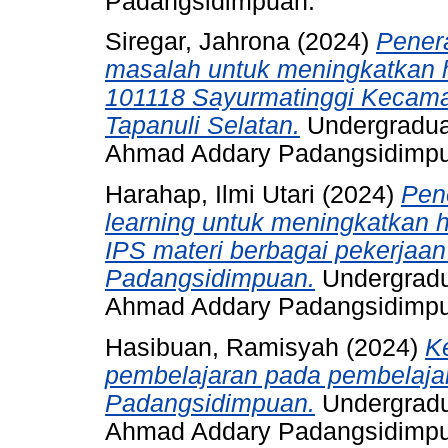
Padangsidimpuan.
Siregar, Jahrona
(2024)
Pener
masalah untuk meningkatkan h
101118 Sayurmatinggi Kecama
Tapanuli Selatan.
Undergraduat
Ahmad Addary Padangsidimp
Harahap, Ilmi Utari
(2024)
Pen
learning untuk meningkatkan h
IPS materi berbagai pekerjaan
Padangsidimpuan.
Undergradu
Ahmad Addary Padangsidimp
Hasibuan, Ramisyah
(2024)
K
pembelajaran pada pembelajar
Padangsidimpuan.
Undergradu
Ahmad Addary Padangsidimp