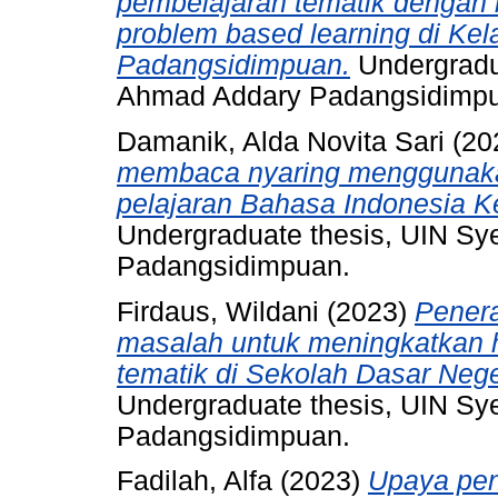
pembelajaran tematik dengan
problem based learning di Ke
Padangsidimpuan.
Undergradu
Ahmad Addary Padangsidimp
Damanik, Alda Novita Sari
(20
membaca nyaring menggunaka
pelajaran Bahasa Indonesia Ke
Undergraduate thesis, UIN S
Padangsidimpuan.
Firdaus, Wildani
(2023)
Penera
masalah untuk meningkatkan h
tematik di Sekolah Dasar Ne
Undergraduate thesis, UIN S
Padangsidimpuan.
Fadilah, Alfa
(2023)
Upaya pen