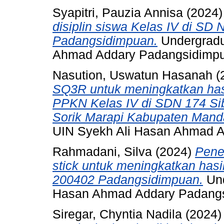
Syapitri, Pauzia Annisa
(2024
disiplin siswa Kelas IV di SD 
Padangsidimpuan.
Undergradu
Ahmad Addary Padangsidimp
Nasution, Uswatun Hasanah
(
SQ3R untuk meningkatkan hasi
PPKN Kelas IV di SDN 174 S
Sorik Marapi Kabupaten Manda
UIN Syekh Ali Hasan Ahmad 
Rahmadani, Silva
(2024)
Pene
stick untuk meningkatkan hasi
200402 Padangsidimpuan.
Und
Hasan Ahmad Addary Padang
Siregar, Chyntia Nadila
(2024