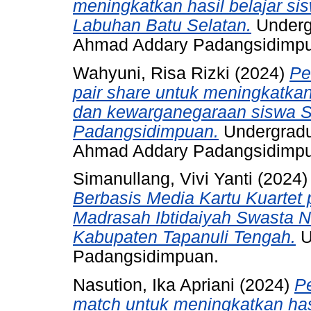
meningkatkan hasil belajar s
Labuhan Batu Selatan.
Undergr
Ahmad Addary Padangsidimp
Wahyuni, Risa Rizki
(2024)
Pe
pair share untuk meningkatkan
dan kewarganegaraan siswa S
Padangsidimpuan.
Undergradu
Ahmad Addary Padangsidimp
Simanullang, Vivi Yanti
(2024
Berbasis Media Kartu Kuartet 
Madrasah Ibtidaiyah Swasta N
Kabupaten Tapanuli Tengah.
U
Padangsidimpuan.
Nasution, Ika Apriani
(2024)
P
match untuk meningkatkan hasi