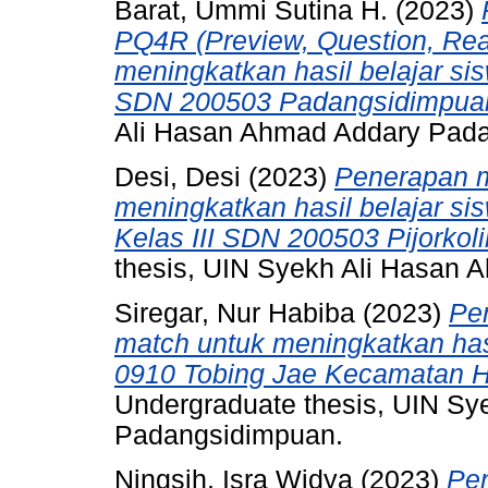
Barat, Ummi Sutina H.
(2023)
PQ4R (Preview, Question, Read
meningkatkan hasil belajar si
SDN 200503 Padangsidimpua
Ali Hasan Ahmad Addary Pad
Desi, Desi
(2023)
Penerapan m
meningkatkan hasil belajar si
Kelas III SDN 200503 Pijorko
thesis, UIN Syekh Ali Hasan
Siregar, Nur Habiba
(2023)
Pe
match untuk meningkatkan hasi
0910 Tobing Jae Kecamatan H
Undergraduate thesis, UIN S
Padangsidimpuan.
Ningsih, Isra Widya
(2023)
Pe