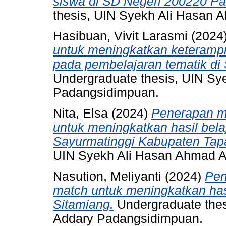
siswa di SD Negeri 200220 P
thesis, UIN Syekh Ali Hasan
Hasibuan, Vivit Larasmi
(2024
untuk meningkatkan keterampil
pada pembelajaran tematik d
Undergraduate thesis, UIN S
Padangsidimpuan.
Nita, Elsa
(2024)
Penerapan m
untuk meningkatkan hasil bel
Sayurmatinggi Kabupaten Tapa
UIN Syekh Ali Hasan Ahmad 
Nasution, Meliyanti
(2024)
Pen
match untuk meningkatkan ha
Sitamiang.
Undergraduate the
Addary Padangsidimpuan.