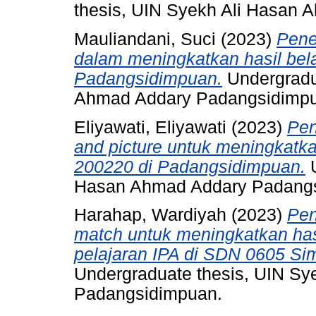
thesis, UIN Syekh Ali Hasan
Mauliandani, Suci
(2023)
Pene
dalam meningkatkan hasil bel
Padangsidimpuan.
Undergradu
Ahmad Addary Padangsidimp
Eliyawati, Eliyawati
(2023)
Pen
and picture untuk meningkatk
200220 di Padangsidimpuan.
U
Hasan Ahmad Addary Padang
Harahap, Wardiyah
(2023)
Pen
match untuk meningkatkan hasi
pelajaran IPA di SDN 0605 S
Undergraduate thesis, UIN S
Padangsidimpuan.