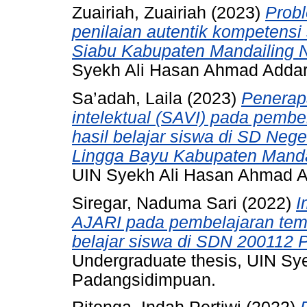
Zuairiah, Zuairiah
(2023)
Prob
penilaian autentik kompetens
Siabu Kabupaten Mandailing N
Syekh Ali Hasan Ahmad Adda
Sa’adah, Laila
(2023)
Penerapa
intelektual (SAVI) pada pemb
hasil belajar siswa di SD Neg
Lingga Bayu Kabupaten Mandai
UIN Syekh Ali Hasan Ahmad 
Siregar, Naduma Sari
(2022)
I
AJARI pada pembelajaran tema
belajar siswa di SDN 200112
Undergraduate thesis, UIN S
Padangsidimpuan.