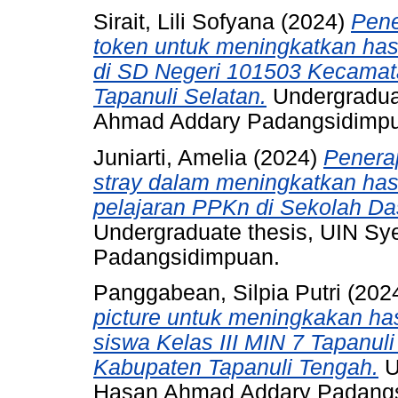
Sirait, Lili Sofyana
(2024)
Pene
token untuk meningkatkan has
di SD Negeri 101503 Kecamat
Tapanuli Selatan.
Undergraduat
Ahmad Addary Padangsidimp
Juniarti, Amelia
(2024)
Penera
stray dalam meningkatkan hasi
pelajaran PPKn di Sekolah Da
Undergraduate thesis, UIN S
Padangsidimpuan.
Panggabean, Silpia Putri
(202
picture untuk meningkakan has
siswa Kelas III MIN 7 Tapanu
Kabupaten Tapanuli Tengah.
U
Hasan Ahmad Addary Padang