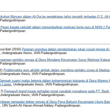
ikologi Maryam dalam Al-Qur’an pendekatan tafsir tematik terhadap Q.S. Ali-
N Padangsidimpuan.
)
Peran kepala sekolah dalam menumbuhkan motivasi kerja guru di MAN 1 P
N Padangsidimpuan.
ssa’diah
(2016)
Peranan orangtua dalam pembentukan sikap sosial remaja d
.
Undergraduate thesis, IAIN Padangsidimpuan.
pangan perilaku remaja di Desa Mondang Kecamatan Sayur Matinggi Kabupa
N Padangsidimpuan.
1)
Problematika guru akidah akhlak dalam membina perilaku siswa di Madra
Undergraduate thesis, IAIN Padangsidimpuan.
Dampak suami malas bekerja dalam keharmonisan keluarga di Desa Marenu
g Lawas.
Undergraduate thesis, IAIN Padangsidimpuan.
17)
Pengaruh brand image terhadap minat nasabah menabung pada PT. Bank S
Undergraduate thesis, IAIN Padangsidimpuan.
mbaran pergaulan bebas remaja di Desa Paya Bahung Kecamatan Ujung Ba
s, UIN Syekh Ali Hasan Ahmad Addary Padangsidimpuan.