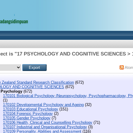
bject is "17 PSYCHOLOGY AND COGNITIVE SCIENCES > 1
Ato
 Zealand Standard Research Classification
(672)
OLOGY AND COGNITIVE SCIENCES
(672)
 Psychology
(672)
170101 Biological Psychology (Neuropsychology, Psychopharmacology, Phy
(1)
170102 Developmental Psychology and Ageing
(32)
170103 Educational Psychology
(151)
170104 Forensic Psychology
(2)
170105 Gender Psychology
(7)
170106 Health, Clinical and Counselling Psychology
(71)
170107 Industrial and Organisational Psychology
(3)
170109 Personality, Abilities and Assessment
(116)