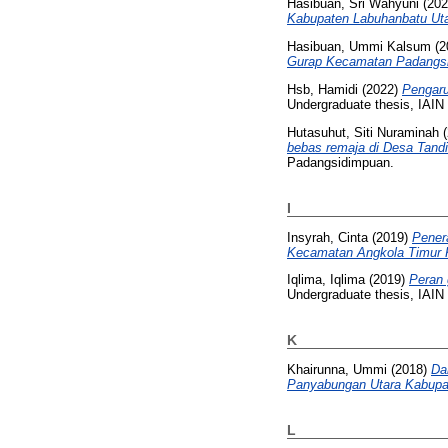
Hasibuan, Sri Wahyuni
(20
Kabupaten Labuhanbatu Uta
Hasibuan, Ummi Kalsum
(2
Gurap Kecamatan Padangs
Hsb, Hamidi
(2022)
Pengaru
Undergraduate thesis, IAI
Hutasuhut, Siti Nuraminah
(
bebas remaja di Desa Tand
Padangsidimpuan.
I
Insyrah, Cinta
(2019)
Pener
Kecamatan Angkola Timur K
Iqlima, Iqlima
(2019)
Peran 
Undergraduate thesis, IAI
K
Khairunna, Ummi
(2018)
Da
Panyabungan Utara Kabupat
L