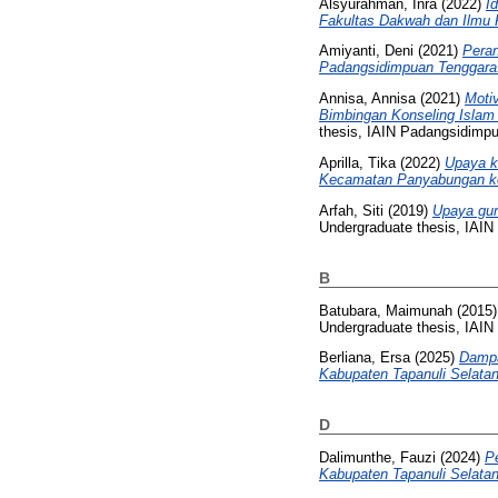
Alsyurahman, Inra
(2022)
I
Fakultas Dakwah dan Ilmu 
Amiyanti, Deni
(2021)
Pera
Padangsidimpuan Tenggara
Annisa, Annisa
(2021)
Moti
Bimbingan Konseling Islam
thesis, IAIN Padangsidimp
Aprilla, Tika
(2022)
Upaya k
Kecamatan Panyabungan ko
Arfah, Siti
(2019)
Upaya gur
Undergraduate thesis, IAI
B
Batubara, Maimunah
(2015
Undergraduate thesis, IAI
Berliana, Ersa
(2025)
Dampa
Kabupaten Tapanuli Selatan
D
Dalimunthe, Fauzi
(2024)
P
Kabupaten Tapanuli Selatan