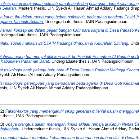
nalisis peran lingkungan sekolah ramah anak dan pola asuh demokratis orang
i Selatan.
Masters thesis, UIN Syekh Ali Hasan Ahmad Addary Padangsidim
a kaum ibu dalam mengurangi beban psikologis pada masa pandemi Covid-19
paten Tapanuli Selatan.
Undergraduate thesis, IAIN Padangsidimpuan.
aman konsep diri dalam pegembangan karir para sarjana di Desa Papaso 
Undergraduate thesis, IAIN Padangsidimpuan.
rilaku sosial mahasiswa STAIN Padangsidimpuan di Kelurahan Sihitang.
Under
Motivasi orang tua menyekolahkan anak ke Pondok Pesantren Al-Barkah di 
 Kabupaten Pasaman Barat.
Undergraduate thesis, IAIN Padangsidimpuan.
si psikologis anak pekerja batu bata di Desa Jambur Padang Matinggi Keca
 Syekh Ali Hasan Ahmad Addary Padangsidimpuan.
isi psikologis perempuan yang berpacaran beda agama di Desa Goti Kecam
esis, UIN Syekh Ali Hasan Ahmad Addary Padangsidimpuan.
22)
Faktor-faktor yang memengaruhi sikap generasi milenial dalam menggunak
 thesis, IAIN Padangsidimpuan.
23)
Upaya orangtua dalam menangani krisis akhlak remaja di Kebun Nenas 
abuhanbatu.
Undergraduate thesis, UIN Syekh Ali Hasan Ahmad Addary Pada
a orangtua dalam membina keharmonisan keluarga pernikahan dini di Desa 