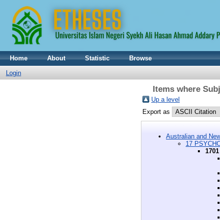
Home
About
Statistic
Browse
Login
Items where Su
Up a level
Export as
Australian and New
17 PSYCH
1701