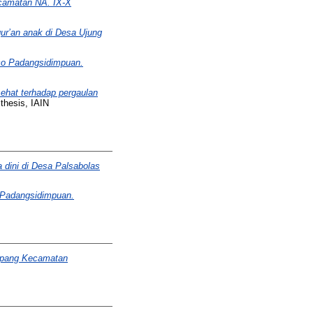
ecamatan NA. IX-X
ur’an anak di Desa Ujung
co Padangsidimpuan.
ehat terhadap pergaulan
thesis, IAIN
 dini di Desa Palsabolas
 Padangsidimpuan.
ompang Kecamatan