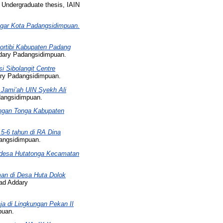
Undergraduate thesis, IAIN
nggar Kota Padangsidimpuan.
ortibi Kabupaten Padang
dary Padangsidimpuan.
i Sibolangit Centre
ry Padangsidimpuan.
 Jami’ah UIN Syekh Ali
dangsidimpuan.
ungan Tonga Kabupaten
5-6 tahun di RA Dina
angsidimpuan.
 desa Hutatonga Kecamatan
man di Desa Huta Dolok
ad Addary
ja di Lingkungan Pekan II
puan.