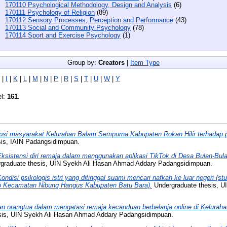
170110 Psychological Methodology, Design and Analysis
(6)
170111 Psychology of Religion
(89)
170112 Sensory Processes, Perception and Performance
(43)
170113 Social and Community Psychology
(78)
170114 Sport and Exercise Psychology
(1)
Group by:
Creators
|
Item Type
|
I
|
K
|
L
|
M
|
N
|
P
|
R
|
S
|
T
|
U
|
W
|
Y
el:
161
.
psi masyarakat Kelurahan Balam Sempurna Kabupaten Rokan Hilir terhadap 
is, IAIN Padangsidimpuan.
Eksistensi diri remaja dalam menggunakan aplikasi TikTok di Desa Bulan-Bu
graduate thesis, UIN Syekh Ali Hasan Ahmad Addary Padangsidimpuan.
ondisi psikologis istri yang ditinggal suami mencari nafkah ke luar negeri (
o Kecamatan Nibung Hangus Kabupaten Batu Bara).
Undergraduate thesis, U
an orangtua dalam mengatasi remaja kecanduan berbelanja online di Kelurah
sis, UIN Syekh Ali Hasan Ahmad Addary Padangsidimpuan.