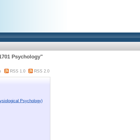
701 Psychology"
m
RSS 1.0
RSS 2.0
siological Psychology)