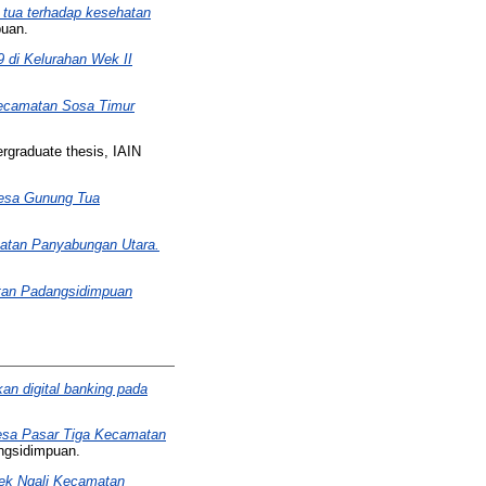
 tua terhadap kesehatan
puan.
 di Kelurahan Wek II
Kecamatan Sosa Timur
graduate thesis, IAIN
Desa Gunung Tua
matan Panyabungan Utara.
atan Padangsidimpuan
an digital banking pada
Desa Pasar Tiga Kecamatan
ngsidimpuan.
Aek Ngali Kecamatan