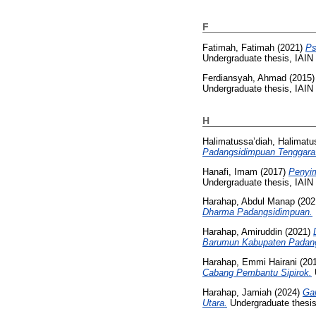
F
Fatimah, Fatimah
(2021)
Ps
Undergraduate thesis, IAI
Ferdiansyah, Ahmad
(2015
Undergraduate thesis, IAI
H
Halimatussa’diah, Halimatu
Padangsidimpuan Tenggara
Hanafi, Imam
(2017)
Penyim
Undergraduate thesis, IAI
Harahap, Abdul Manap
(202
Dharma Padangsidimpuan.
Harahap, Amiruddin
(2021)
Barumun Kabupaten Padan
Harahap, Emmi Hairani
(20
Cabang Pembantu Sipirok.
Harahap, Jamiah
(2024)
Ga
Utara.
Undergraduate thesi