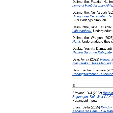
Dalimunthe, Fauziah Hanim
home di Panti Asuhan Al-H
Dalimunthe, Nur Asyiah
(20
Ujunggurap Kecamatan Padan
IAIN Padangsidimpuan.
Dalimunthe, Rina Sari
(202
Labuhanbatu.
Undergraduat
Dalimunthe, Wahyuni
(2023
Natal.
Undergraduate thesi
Daulay, Yusnita Damayanti
Nabara Barumun Kabupate
Devi, Aviva
(2022)
Pengaruh
masyarakat Desa Manungga
Dewi, Septini Kusmara
(20
Padangsidimpuan Hutaimba
E
Efriyana, Dwi
(2022)
Bimbin
Sojuangon, Kel. Wek IV Ke
Padangsidimpuan.
Ellani, Bella
(2025)
Kondisi
Kecamatan Panai Hulu Kab