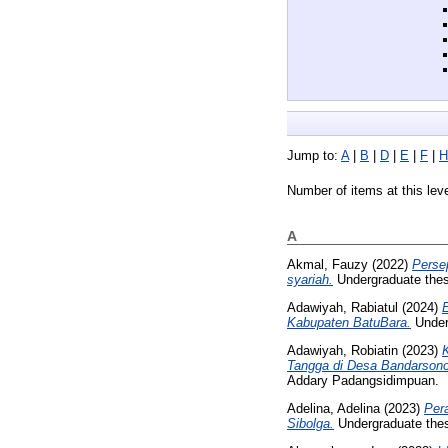
Jump to:
A
|
B
|
D
|
E
|
F
|
H
Number of items at this lev
A
Akmal, Fauzy
(2022)
Perse
syariah.
Undergraduate thes
Adawiyah, Rabiatul
(2024)
Kabupaten BatuBara.
Under
Adawiyah, Robiatin
(2023)
K
Tangga di Desa Bandarson
Addary Padangsidimpuan.
Adelina, Adelina
(2023)
Per
Sibolga.
Undergraduate the