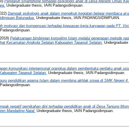
20)
Pengaruh smartphone terhadap psikologis anak di Desa Meranti Omas K
ra.
Undergraduate thesis, IAIN Padangsidimpuan.
022)
Dampak psikologis anak dalam mengikuti kegiatan belajar membaca al-q
idimpuan Batunadua.
Undergraduate thesis, IAIN PADANGSIDIMPUAN.
h motivasi dan kompensasi terhadap kepuasan kerja karyawan pada PT. Vir
N Padangsidimpuan.
2018)
Pelaksanaan bimbingan konseling Islam melalui penerapan metode nas
ihat Kecamatan Angkola Selatan Kabupaten Tapanuli Selatan.
Undergraduate 
apan komunikasi interpersonal orangtua dalam pembentuka perilaku anak usia
abupaten Tapanuli Selatan.
Undergraduate thesis, IAIN Padangsidimpuan.
guru pendidikan agama Islam dalam membina akhlak siswa di SMK Negeri 4
N Padangsidimpuan.
mpak negatif pernikahan dini terhadap pendidikan anak di Desa Tanjung M
en Mandailing Natal.
Undergraduate thesis, IAIN Padangsidimpuan.