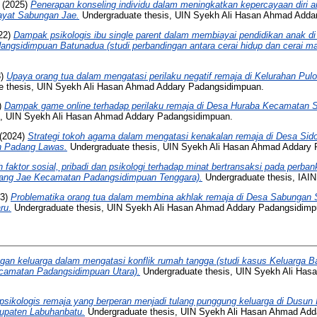
(2025)
Penerapan konseling individu dalam meningkatkan kepercayaan diri a
ayat Sabungan Jae.
Undergraduate thesis, UIN Syekh Ali Hasan Ahmad Adda
22)
Dampak psikologis ibu single parent dalam membiayai pendidikan anak d
gsidimpuan Batunadua (studi perbandingan antara cerai hidup dan cerai mat
3)
Upaya orang tua dalam mengatasi perilaku negatif remaja di Kelurahan Pu
e thesis, UIN Syekh Ali Hasan Ahmad Addary Padangsidimpuan.
)
Dampak game online terhadap perilaku remaja di Desa Huraba Kecamatan 
s, UIN Syekh Ali Hasan Ahmad Addary Padangsidimpuan.
(2024)
Strategi tokoh agama dalam mengatasi kenakalan remaja di Desa Si
n Padang Lawas.
Undergraduate thesis, UIN Syekh Ali Hasan Ahmad Addary
 faktor sosial, pribadi dan psikologi terhadap minat bertransaksi pada perban
ng Jae Kecamatan Padangsidimpuan Tenggara).
Undergraduate thesis, IAI
23)
Problematika orang tua dalam membina akhlak remaja di Desa Sabungan
ru.
Undergraduate thesis, UIN Syekh Ali Hasan Ahmad Addary Padangsidimp
gan keluarga dalam mengatasi konflik rumah tangga (studi kasus Keluarga Ba
camatan Padangsidimpuan Utara).
Undergraduate thesis, UIN Syekh Ali Has
 psikologis remaja yang berperan menjadi tulang punggung keluarga di Dusun
upaten Labuhanbatu.
Undergraduate thesis, UIN Syekh Ali Hasan Ahmad Add