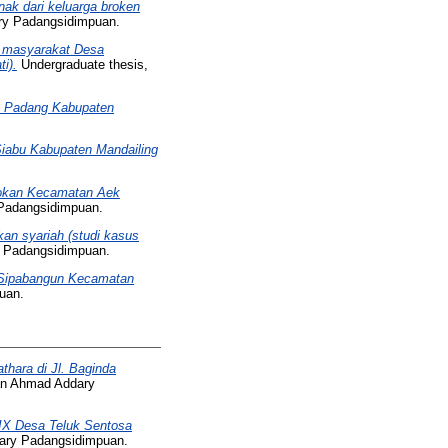
nak dari keluarga broken
ry Padangsidimpuan.
i masyarakat Desa
i).
Undergraduate thesis,
lo Padang Kabupaten
Siabu Kabupaten Mandailing
dokan Kecamatan Aek
 Padangsidimpuan.
kan syariah (studi kasus
N Padangsidimpuan.
 Sipabangun Kecamatan
uan.
thara di Jl. Baginda
an Ahmad Addary
 IX Desa Teluk Sentosa
ary Padangsidimpuan.