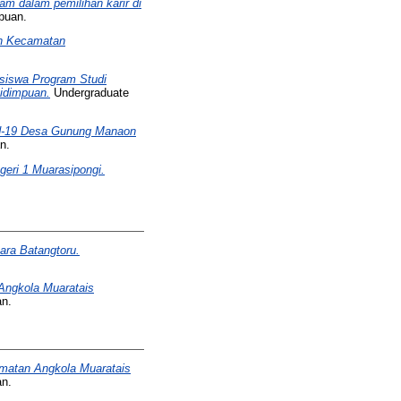
am dalam pemilihan karir di
puan.
en Kecamatan
siswa Program Studi
idimpuan.
Undergraduate
id-19 Desa Gunung Manaon
n.
eri 1 Muarasipongi.
ara Batangtoru.
Angkola Muaratais
an.
matan Angkola Muaratais
an.