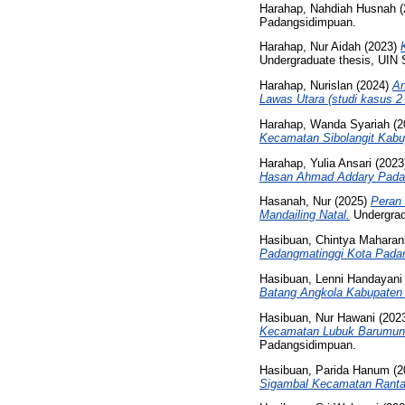
Harahap, Nahdiah Husnah
(
Padangsidimpuan.
Harahap, Nur Aidah
(2023)
Undergraduate thesis, UIN
Harahap, Nurislan
(2024)
An
Lawas Utara (studi kasus 2 
Harahap, Wanda Syariah
(2
Kecamatan Sibolangit Kabu
Harahap, Yulia Ansari
(2023
Hasan Ahmad Addary Pada
Hasanah, Nur
(2025)
Peran
Mandailing Natal.
Undergrad
Hasibuan, Chintya Maharan
Padangmatinggi Kota Pada
Hasibuan, Lenni Handayani
Batang Angkola Kabupaten 
Hasibuan, Nur Hawani
(202
Kecamatan Lubuk Barumun
Padangsidimpuan.
Hasibuan, Parida Hanum
(2
Sigambal Kecamatan Ranta