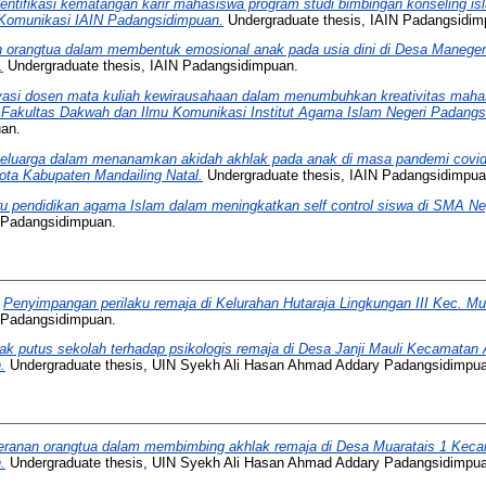
dentifikasi kematangan karir mahasiswa program studi bimbingan konseling isl
Komunikasi IAIN Padangsidimpuan.
Undergraduate thesis, IAIN Padangsidim
n orangtua dalam membentuk emosional anak pada usia dini di Desa Maneg
.
Undergraduate thesis, IAIN Padangsidimpuan.
vasi dosen mata kuliah kewirausahaan dalam menumbuhkan kreativitas maha
 Fakultas Dakwah dan Ilmu Komunikasi Institut Agama Islam Negeri Padangs
uan.
eluarga dalam menanamkan akidah akhlak pada anak di masa pandemi cov
ta Kabupaten Mandailing Natal.
Undergraduate thesis, IAIN Padangsidimpua
u pendidikan agama Islam dalam meningkatkan self control siswa di SMA Neg
N Padangsidimpuan.
)
Penyimpangan perilaku remaja di Kelurahan Hutaraja Lingkungan III Kec. Mu
N Padangsidimpuan.
k putus sekolah terhadap psikologis remaja di Desa Janji Mauli Kecamatan 
.
Undergraduate thesis, UIN Syekh Ali Hasan Ahmad Addary Padangsidimpu
eranan orangtua dalam membimbing akhlak remaja di Desa Muaratais 1 Keca
.
Undergraduate thesis, UIN Syekh Ali Hasan Ahmad Addary Padangsidimpu