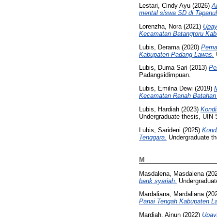
Lestari, Cindy Ayu
(2026)
A
mental siswa SD di Tapanul
Lorenzha, Nora
(2021)
Upay
Kecamatan Batangtoru Kabu
Lubis, Derama
(2020)
Pemah
Kabupaten Padang Lawas.
Lubis, Duma Sari
(2013)
Pe
Padangsidimpuan.
Lubis, Emilna Dewi
(2019)
Kecamatan Ranah Batahan
Lubis, Hardiah
(2023)
Kondi
Undergraduate thesis, UIN
Lubis, Sarideni
(2025)
Kond
Tenggara.
Undergraduate th
M
Masdalena, Masdalena
(20
bank syariah.
Undergraduate
Mardaliana, Mardaliana
(20
Panai Tengah Kabupaten L
Mardiah, Ainun
(2022)
Upay