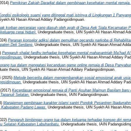
2014)
Pemikiran Zakiah Daradjat dalam pembinaan kesehatan mental remaja.
Kondisi psikologis suami yang ditinggal mati istrinya di Lingkungan 1 Panya
 Syekh Ali Hasan Ahmad Addary Padangsidimpuan.
ak korban perceraian yang diasuh oleh ayah di Desa Aek Siala Kecamatan P
keluarga cerai hidup).
Undergraduate thesis, UIN Syekh Ali Hasan Ahmad Ad
024)
Peranan konselor adiksi dalam pemulihan pecandu narkoba di Rehabilitas
paten Deli Serdang.
Undergraduate thesis, UIN Syekh Ali Hasan Ahmad Adda
)
Pengaruh shalat fardhu terhadap kesehatan mental mahasantriah Ma’had Al
ngsidimpuan.
Undergraduate thesis, UIN Syekh Ali Hasan Ahmad Addary Pa
 orang tua dalam mengatasi kecanduan game online remaja di Desa Panyab
uate thesis, UIN Syekh Ali Hasan Ahmad Addary Padangsidimpuan.
i
(2025)
Metode bercerita dalam mengembangkan sosial emosional anak usia 
ngsidimpuan.
Undergraduate thesis, UIN Syekh Ali Hasan Ahmad Addary Pad
(2017)
Kecerdasan emosional remaja di Panti Asuhan Maimun Basilam baru
Tapanuli Selatan.
Undergraduate thesis, IAIN Padangsidimpuan.
3)
Manajemen pembinaan karakter islami santri Pondok Pesantren Ibadurrah
 Kabupaten Padang Lawas.
Undergraduate thesis, UIN Syekh Ali Hasan Ahm
022)
Pengaruh bimbingan orang tua dalam keluarga terhadap konsep diri rema
u Selatan Kabupaten Labuhanbatu.
Undergraduate thesis, IAIN Padangsidim