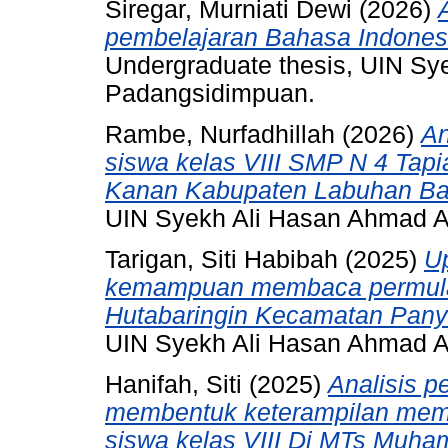
Siregar, Murniati Dewi
(2026)
pembelajaran Bahasa Indones
Undergraduate thesis, UIN S
Padangsidimpuan.
Rambe, Nurfadhillah
(2026)
An
siswa kelas VIII SMP N 4 Ta
Kanan Kabupaten Labuhan Bat
UIN Syekh Ali Hasan Ahmad 
Tarigan, Siti Habibah
(2025)
U
kemampuan membaca permulaan
Hutabaringin Kecamatan Pany
UIN Syekh Ali Hasan Ahmad 
Hanifah, Siti
(2025)
Analisis p
membentuk keterampilan memb
siswa kelas VIII Di MTs Muh