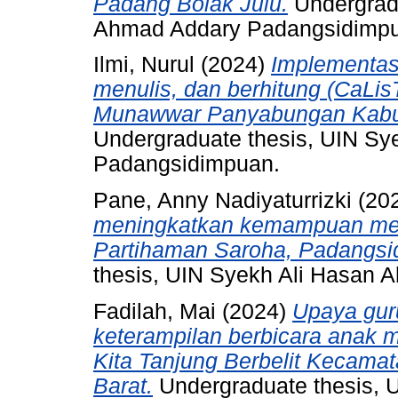
Padang Bolak Julu.
Undergradu
Ahmad Addary Padangsidimp
Ilmi, Nurul
(2024)
Implementas
menulis, dan berhitung (CaLisT
Munawwar Panyabungan Kabup
Undergraduate thesis, UIN S
Padangsidimpuan.
Pane, Anny Nadiyaturrizki
(20
meningkatkan kemampuan mem
Partihaman Saroha, Padangsi
thesis, UIN Syekh Ali Hasan
Fadilah, Mai
(2024)
Upaya gu
keterampilan berbicara anak m
Kita Tanjung Berbelit Kecam
Barat.
Undergraduate thesis, 