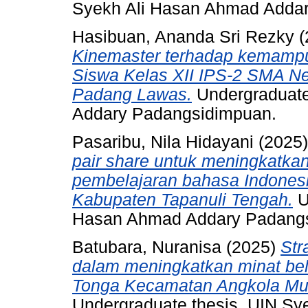
Syekh Ali Hasan Ahmad Adda
Hasibuan, Ananda Sri Rezky
(
Kinemaster terhadap kemampu
Siswa Kelas XII IPS-2 SMA N
Padang Lawas.
Undergraduate
Addary Padangsidimpuan.
Pasaribu, Nila Hidayani
(2025
pair share untuk meningkatkan
pembelajaran bahasa Indonesia
Kabupaten Tapanuli Tengah.
U
Hasan Ahmad Addary Padang
Batubara, Nuranisa
(2025)
Str
dalam meningkatkan minat bel
Tonga Kecamatan Angkola Mua
Undergraduate thesis, UIN S