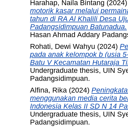
Harahap, Naila Bintang
(2024
motorik kasar melalui permain
tahun di RA Al Khalili Desa 
Padangsidimpuan Batunadua.
Hasan Ahmad Addary Padang
Rohati, Dewi Wahyu
(2024)
Pe
pada anak kelompok b (usia 5-
Batu V Kecamatan Hutaraja T
Undergraduate thesis, UIN S
Padangsidimpuan.
Alfina, Rika
(2024)
Peningkat
menggunakan media cerita be
Indonesia Kelas II SD N 14 P
Undergraduate thesis, UIN S
Padangsidimpuan.