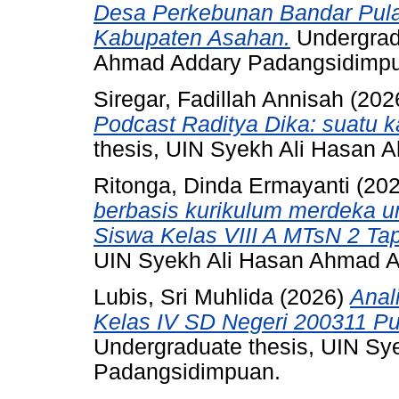
Desa Perkebunan Bandar Pul
Kabupaten Asahan.
Undergradu
Ahmad Addary Padangsidimp
Siregar, Fadillah Annisah
(202
Podcast Raditya Dika: suatu k
thesis, UIN Syekh Ali Hasan
Ritonga, Dinda Ermayanti
(20
berbasis kurikulum merdeka un
Siswa Kelas VIII A MTsN 2 Ta
UIN Syekh Ali Hasan Ahmad 
Lubis, Sri Muhlida
(2026)
Anal
Kelas IV SD Negeri 200311 P
Undergraduate thesis, UIN S
Padangsidimpuan.