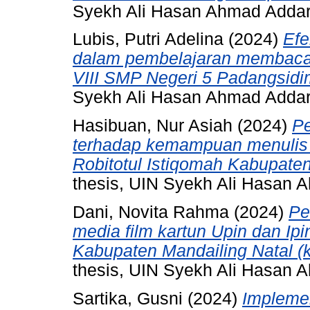
Syekh Ali Hasan Ahmad Adda
Lubis, Putri Adelina
(2024)
Efe
dalam pembelajaran membaca
VIII SMP Negeri 5 Padangsid
Syekh Ali Hasan Ahmad Adda
Hasibuan, Nur Asiah
(2024)
Pe
terhadap kemampuan menulis t
Robitotul Istiqomah Kabupat
thesis, UIN Syekh Ali Hasan
Dani, Novita Rahma
(2024)
Pe
media film kartun Upin dan Ip
Kabupaten Mandailing Natal (ka
thesis, UIN Syekh Ali Hasan
Sartika, Gusni
(2024)
Implemen