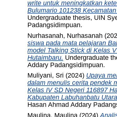
write untuk meningkatkan ket
Bulumario 101238 Kecamatan S
Undergraduate thesis, UIN S
Padangsidimpuan.
Nurhasanah, Nurhasanah
(20
siswa pada mata pelajaran B
model Talking Stick di Kela
Hutaimbaru.
Undergraduate th
Addary Padangsidimpuan.
Muliyani, Sri
(2024)
Upaya men
dalam menulis cerita pendek
Kelas IV SD Negeri 116897 H
Kabupaten Labuhanbatu Utara
Hasan Ahmad Addary Padang
Maulina, Maulina
(2024)
Anali