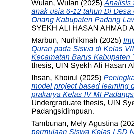
Wulan, Wulan
(2025)
Analisis
anak usia 6-12 tahun Di Des
Onang Kabupaten Padang Law
SYEKH ALI HASAN AHMAD 
Marbun, Nurhikmah
(2025)
Imp
Quran pada Siswa di Kelas V
Kecamatan Barus Kabupaten T
thesis, UIN Syekh Ali Hasan
Ihsan, Khoirul
(2025)
Peningka
model project based learning
prakarya Kelas IV MI Padangs
Undergraduate thesis, UIN S
Padangsidimpuan.
Tambunan, Mely Agustina
(20
permulaan Siswa Kelas I SD 