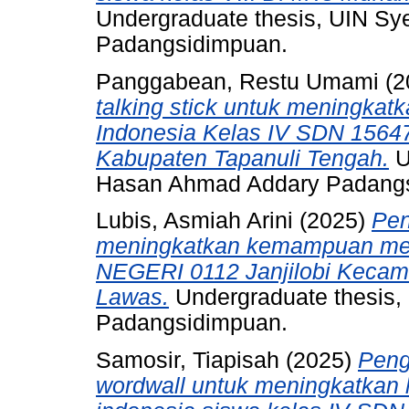
Undergraduate thesis, UIN S
Padangsidimpuan.
Panggabean, Restu Umami
(2
talking stick untuk meningkatk
Indonesia Kelas IV SDN 156
Kabupaten Tapanuli Tengah.
U
Hasan Ahmad Addary Padang
Lubis, Asmiah Arini
(2025)
Pen
meningkatkan kemampuan menu
NEGERI 0112 Janjilobi Keca
Lawas.
Undergraduate thesis,
Padangsidimpuan.
Samosir, Tiapisah
(2025)
Peng
wordwall untuk meningkatkan h