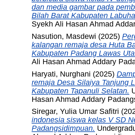
dan media gambar pada pemb
Bilah Barat Kabupaten Labuha
Syekh Ali Hasan Ahmad Adda
Nasution, Masdewi
(2025)
Per
kalangan remaja desa Huta 
Kabupaten Padang Lawas Uta
Ali Hasan Ahmad Addary Pad
Haryati, Nurghani
(2025)
Damp
remaja Desa Silaiya Tanjung 
Kabupaten Tapanuli Selatan.
U
Hasan Ahmad Addary Padang
Siregar, Yulia Umar Safitri
(20
indonesia siswa kelas V SD 
Padangsidimpuan.
Undergradu