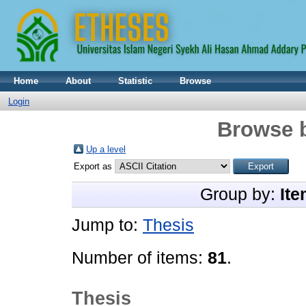
Home
About
Statistic
Browse
Login
Browse 
Up a level
Export as
Group by:
Ite
Jump to:
Thesis
Number of items:
81
.
Thesis