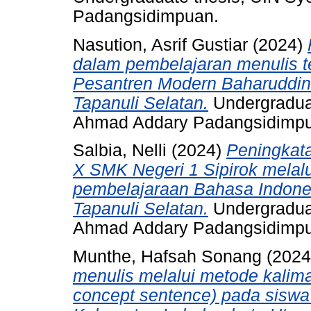
Padangsidimpuan.
Nasution, Asrif Gustiar
(2024)
dalam pembelajaran menulis te
Pesantren Modern Baharuddin 
Tapanuli Selatan.
Undergraduat
Ahmad Addary Padangsidimp
Salbia, Nelli
(2024)
Peningkat
X SMK Negeri 1 Sipirok melal
pembelajaraan Bahasa Indones
Tapanuli Selatan.
Undergraduat
Ahmad Addary Padangsidimp
Munthe, Hafsah Sonang
(202
menulis melalui metode kalim
concept sentence) pada sisw