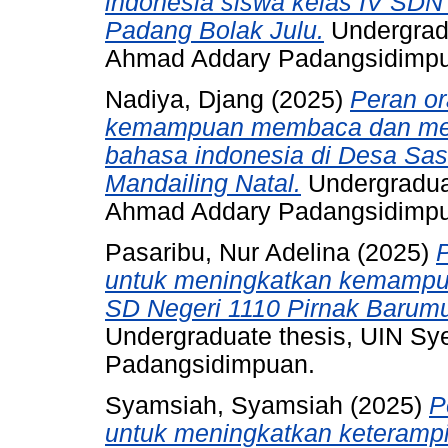
indonesia siswa kelas IV SD
Padang Bolak Julu.
Undergradu
Ahmad Addary Padangsidimp
Nadiya, Djang
(2025)
Peran o
kemampuan membaca dan menu
bahasa indonesia di Desa Sa
Mandailing Natal.
Undergraduat
Ahmad Addary Padangsidimp
Pasaribu, Nur Adelina
(2025)
untuk meningkatkan kemampua
SD Negeri 1110 Pirnak Barum
Undergraduate thesis, UIN S
Padangsidimpuan.
Syamsiah, Syamsiah
(2025)
P
untuk meningkatkan keteramp