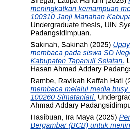
Siregar, Latipa Hanum
(2025)
meningkatkan kemampuan menu
100310 Janji Manahan Kabupa
Undergraduate thesis, UIN S
Padangsidimpuan.
Sakinah, Sakinah
(2025)
Upay
membaca pada siswa SD Nege
Kabupaten Tapanuli Selatan.
U
Hasan Ahmad Addary Padang
Rambe, Ravikah Kaffah Hati
(
membaca melalui media busy 
100260 Simataniari.
Undergrad
Ahmad Addary Padangsidimp
Hasibuan, Ira Maya
(2025)
Pe
Bergambar (BCB) untuk meni