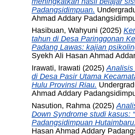
meningkatkan hasil belajar si
Padangsidimpuan.
Undergradu
Ahmad Addary Padangsidimp
Hasibuan, Wahyuni
(2025)
Ke
tahun di Desa Paringgonan K
Padang Lawas: kajian psikoling
Syekh Ali Hasan Ahmad Adda
Irawati, Irawati
(2025)
Analisis
di Desa Pasir Utama Kecamat
Hulu Provinsi Riau.
Undergradu
Ahmad Addary Padangsidimp
Nasution, Rahma
(2025)
Anali
Down Syndrome studi kasus: “
Padangsidimpuan Hutaimbaru
Hasan Ahmad Addary Padang