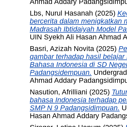
Ahmad Addary Padangsidimp
Lbs, Nurul Hasanah
(2025)
Keg
bercerita dalam menigkatkan m
Madrasah Ibtidaiyah Model P
UIN Syekh Ali Hasan Ahmad 
Basri, Azizah Novita
(2025)
Pe
gambar terhadap hasil belajar
Bahasa Indonesia di SD Nege
Padangsidempuan.
Undergradu
Ahmad Addary Padangsidimp
Nasution, Afrilliani
(2025)
Tutu
bahasa Indonesia terhadap p
SMP N 9 Padangsidimpuan.
Un
Hasan Ahmad Addary Padang