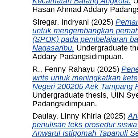
Kecamatan Batang Angkola.
U
Hasan Ahmad Addary Padang
Siregar, Indryani
(2025)
Peman
untuk mengembangkan pemaha
(SPOK) pada pembelajaran ba
Nagasaribu.
Undergraduate th
Addary Padangsidimpuan.
R., Fenny Rahayu
(2025)
Pene
write untuk meningkatkan ket
Negeri 200205 Aek Tampang 
Undergraduate thesis, UIN S
Padangsidimpuan.
Daulay, Linny Khiria
(2025)
An
penulisan teks prosedur sisw
Anwarul Istiqomah Tapanuli Se