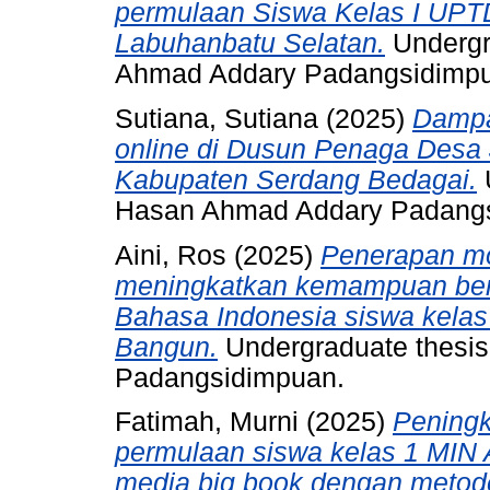
permulaan Siswa Kelas I UP
Labuhanbatu Selatan.
Undergr
Ahmad Addary Padangsidimp
Sutiana, Sutiana
(2025)
Dampa
online di Dusun Penaga Desa
Kabupaten Serdang Bedagai.
U
Hasan Ahmad Addary Padang
Aini, Ros
(2025)
Penerapan mo
meningkatkan kemampuan berb
Bahasa Indonesia siswa kelas
Bangun.
Undergraduate thesis
Padangsidimpuan.
Fatimah, Murni
(2025)
Pening
permulaan siswa kelas 1 MI
media big book dengan metod