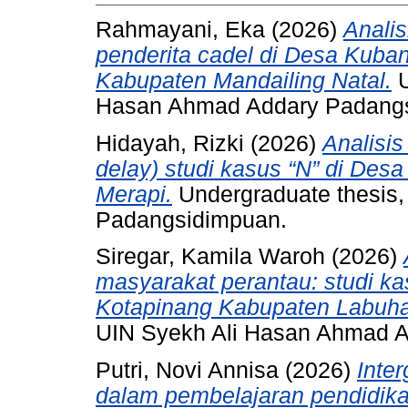
Rahmayani, Eka
(2026)
Analis
penderita cadel di Desa Kub
Kabupaten Mandailing Natal.
U
Hasan Ahmad Addary Padang
Hidayah, Rizki
(2026)
Analisis
delay) studi kasus “N” di Des
Merapi.
Undergraduate thesis
Padangsidimpuan.
Siregar, Kamila Waroh
(2026)
masyarakat perantau: studi ka
Kotapinang Kabupaten Labuha
UIN Syekh Ali Hasan Ahmad 
Putri, Novi Annisa
(2026)
Inter
dalam pembelajaran pendidi