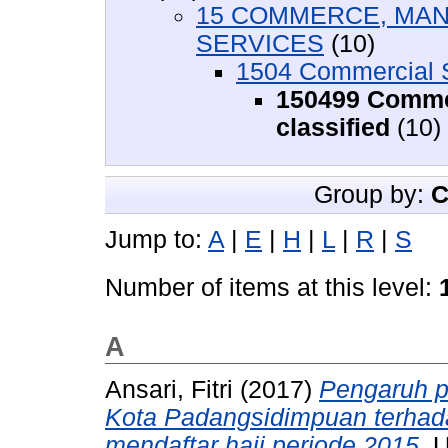
15 COMMERCE, MAN
SERVICES
(10)
1504 Commercial 
150499 Commer
classified
(10)
Group by:
C
Jump to:
A
|
E
|
H
|
L
|
R
|
S
Number of items at this level:
A
Ansari, Fitri
(2017)
Pengaruh p
Kota Padangsidimpuan terha
mendaftar haji periode 2015.
U