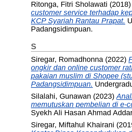
Ritonga, Fitri Sholawati
(2018
customer service terhadap k
KCP Syariah Rantau Prapat.
U
Padangsidimpuan.
S
Siregar, Romadhonna
(2022)
P
ongkir dan online customer rat
pakaian muslim di Shopee (st
Padangsidimpuan.
Undergradu
Silalahi, Gunawan
(2023)
Anal
memutuskan pembelian di e-
Syekh Ali Hasan Ahmad Adda
Siregar, Miftahul Khairani
(201