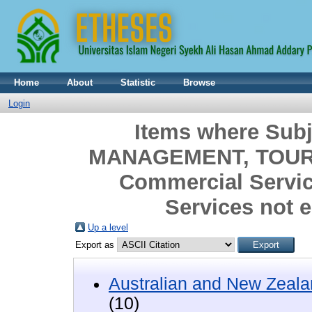
Home
About
Statistic
Browse
Login
Items where Sub
MANAGEMENT, TOURI
Commercial Servi
Services not e
Up a level
Export as
Australian and New Zeala
(10)