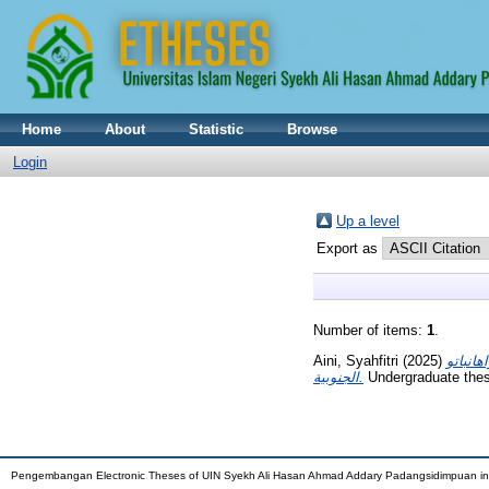
Home
About
Statistic
Browse
Login
Up a level
Export as
Number of items:
1
.
Aini, Syahfitri
(2025)
هانباتو
الجنوبية.
Undergraduate the
Pengembangan Electronic Theses of UIN Syekh Ali Hasan Ahmad Addary Padangsidimpuan i