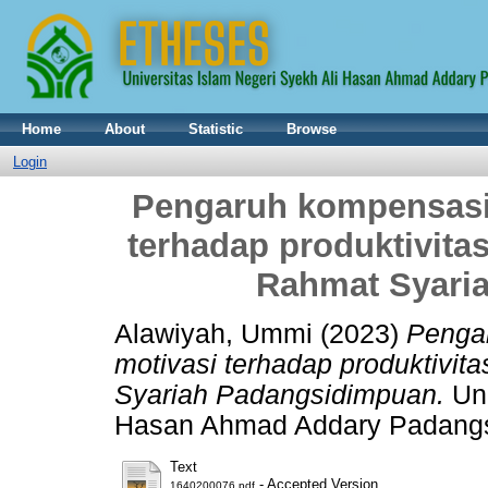
Home
About
Statistic
Browse
Login
Pengaruh kompensasi, 
terhadap produktivita
Rahmat Syari
Alawiyah, Ummi
(2023)
Pengar
motivasi terhadap produktivit
Syariah Padangsidimpuan.
Und
Hasan Ahmad Addary Padang
Text
- Accepted Version
1640200076.pdf