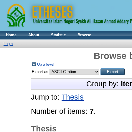
Home
About
Statistic
Browse
Login
Browse 
Up a level
Export as
Group by:
Ite
Jump to:
Thesis
Number of items:
7
.
Thesis