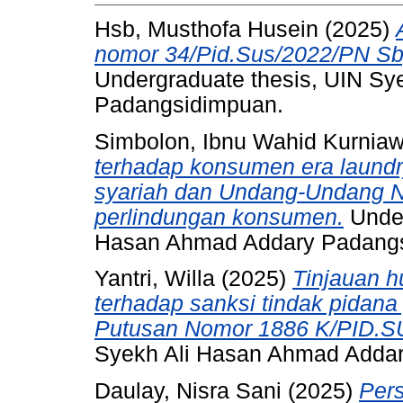
Hsb, Musthofa Husein
(2025)
nomor 34/Pid.Sus/2022/PN Sbg
Undergraduate thesis, UIN S
Padangsidimpuan.
Simbolon, Ibnu Wahid Kurnia
terhadap konsumen era laund
syariah dan Undang-Undang N
perlindungan konsumen.
Under
Hasan Ahmad Addary Padang
Yantri, Willa
(2025)
Tinjauan h
terhadap sanksi tindak pidan
Putusan Nomor 1886 K/PID.S
Syekh Ali Hasan Ahmad Adda
Daulay, Nisra Sani
(2025)
Per