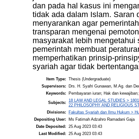
dan pada hal kasus ini menga
tidak ada dalam Islam. Saran da
menyarankan agar pemerintah
transparan mengenai pemoton
masyarakat lebih mengetahui
pemerintah membuat peraturan
memperhatikan prinsip-prinsi
syariah agar tidak bertentang
Item Type:
Thesis (Undergraduate)
Supervisors:
Drs. H. Syafri Gunawan, M.Ag. dan De
Keywords:
Pembayaran iuran; Hak dan kewajiban;
18 LAW AND LEGAL STUDIES > 1801 L
Subjects:
22 PHILOSOPHY AND RELIGIOUS STUDIE
Divisions:
Fakultas Syariah dan Ilmu Hukum > H
Depositing User:
Ms Fatimah Adzahro Ramadani Gaja
Date Deposited:
25 Aug 2023 03:43
Last Modified:
25 Aug 2023 03:43