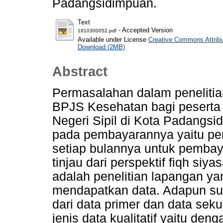
Padangsidimpuan.
Text
- Accepted Version
1810300052.pdf
Available under License
Creative Commons Attribu
Download (2MB)
Abstract
Permasalahan dalam penelitia
BPJS Kesehatan bagi peserta 
Negeri Sipil di Kota Padangs
pada pembayarannya yaitu pem
setiap bulannya untuk pembay
tinjau dari perspektif fiqh siy
adalah penelitian lapangan ya
mendapatkan data. Adapun sum
dari data primer dan data seku
jenis data kualitatif yaitu de