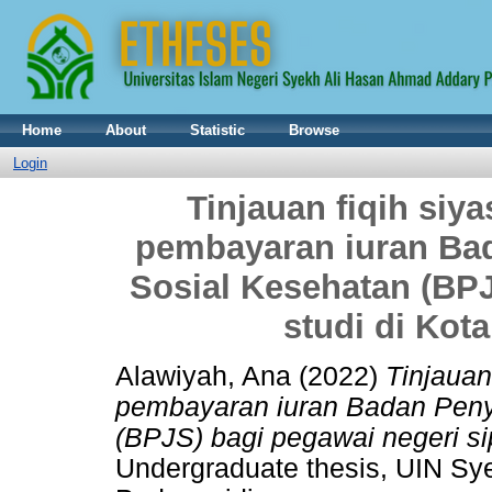
Home
About
Statistic
Browse
Login
Tinjauan fiqih si
pembayaran iuran Ba
Sosial Kesehatan (BPJ
studi di Ko
Alawiyah, Ana
(2022)
Tinjauan
pembayaran iuran Badan Peny
(BPJS) bagi pegawai negeri si
Undergraduate thesis, UIN S