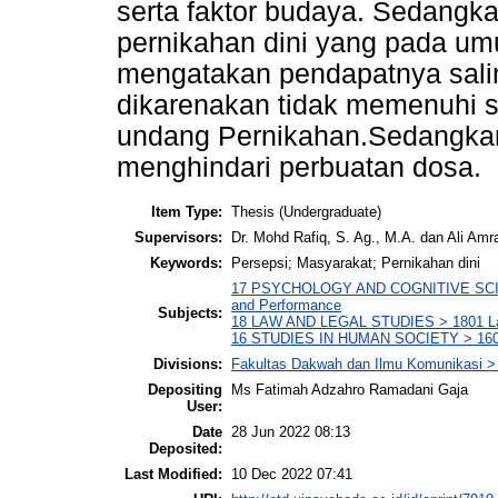
serta faktor budaya. Sedang
pernikahan dini yang pada 
mengatakan pendapatnya salin
dikarenakan tidak memenuhi s
undang Pernikahan.Sedangkan
menghindari perbuatan dosa.
Item Type:
Thesis (Undergraduate)
Supervisors:
Dr. Mohd Rafiq, S. Ag., M.A. dan Ali Amr
Keywords:
Persepsi; Masyarakat; Pernikahan dini
17 PSYCHOLOGY AND COGNITIVE SCIENC
and Performance
Subjects:
18 LAW AND LEGAL STUDIES > 1801 Law 
16 STUDIES IN HUMAN SOCIETY > 1608
Divisions:
Fakultas Dakwah dan Ilmu Komunikasi >
Depositing
Ms Fatimah Adzahro Ramadani Gaja
User:
Date
28 Jun 2022 08:13
Deposited:
Last Modified:
10 Dec 2022 07:41