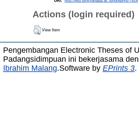
URI:
http://etd.uinsyahada.ac.id/id/eprint/7919
Actions (login required)
View Item
Pengembangan Electronic Theses of 
Padangsidimpuan ini bekerjasama de
Ibrahim Malang
.Software by
EPrints 3
.