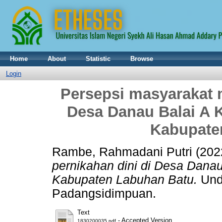
Home
About
Statistic
Browse
Login
Persepsi masyarakat 
Desa Danau Balai A 
Kabupate
Rambe, Rahmadani Putri
(202
pernikahan dini di Desa Dana
Kabupaten Labuhan Batu.
Unde
Padangsidimpuan.
Text
- Accepted Version
1830200035.pdf