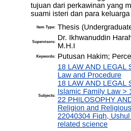
tujuan dari perkawinan yang m
suami isteri dan para keluarg
Thesis (Undergraduat
Item Type:
Dr. Ikhwanuddin Harah
Supervisors:
M.H.I
Putusan Hakim; Percer
Keywords:
18 LAW AND LEGAL ST
Law and Procedure
18 LAW AND LEGAL S
Islamic Family Law > 
Subjects:
22 PHILOSOPHY AND
Religion and Religiou
22040304 Fiqh, Ushul 
related science