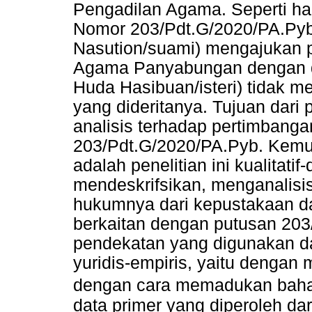
Pengadilan Agama. Seperti hal
Nomor 203/Pdt.G/2020/PA.Pyb
Nasution/suami) mengajukan 
Agama Panyabungan dengan d
Huda Hasibuan/isteri) tidak m
yang dideritanya. Tujuan dari 
analisis terhadap pertimban
203/Pdt.G/2020/PA.Pyb. Kemudi
adalah penelitian ini kualitatif
mendeskrifsikan, menganalisi
hukumnya dari kepustakaan d
berkaitan dengan putusan 20
pendekatan yang digunakan da
yuridis-empiris, yaitu dengan
dengan cara memadukan bah
data primer yang diperoleh d