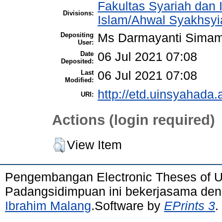
Fakultas Syariah dan
Divisions:
Islam/Ahwal Syakhsyi
Depositing
Ms Darmayanti Sima
User:
Date
06 Jul 2021 07:08
Deposited:
Last
06 Jul 2021 07:08
Modified:
http://etd.uinsyahada.a
URI:
Actions (login required)
View Item
Pengembangan Electronic Theses of 
Padangsidimpuan ini bekerjasama de
Ibrahim Malang
.Software by
EPrints 3
.