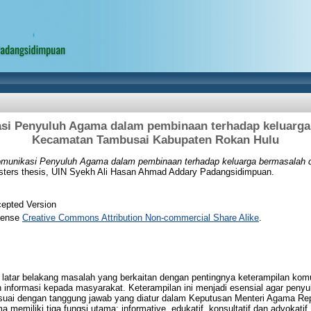
si Penyuluh Agama dalam pembinaan terhadap keluarga
Kecamatan Tambusai Kabupaten Rokan Hulu
omunikasi Penyuluh Agama dalam pembinaan terhadap keluarga bermasalah
ters thesis, UIN Syekh Ali Hasan Ahmad Addary Padangsidimpuan.
epted Version
icense
Creative Commons Attribution Non-commercial Share Alike
.
da latar belakang masalah yang berkaitan dengan pentingnya keterampilan kom
nformasi kepada masyarakat. Keterampilan ini menjadi esensial agar penyu
esuai dengan tanggung jawab yang diatur dalam Keputusan Menteri Agama Re
memiliki tiga fungsi utama: informative, edukatif, konsultatif dan advokatif