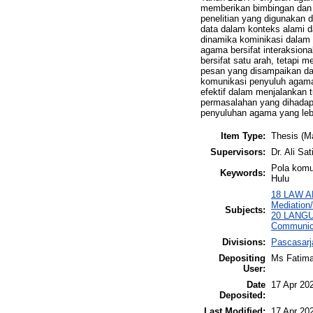
memberikan bimbingan dan 
penelitian yang digunakan d
data dalam konteks alami 
dinamika kominikasi dalam 
agama bersifat interaksiona
bersifat satu arah, tetapi
pesan yang disampaikan dap
komunikasi penyuluh agama 
efektif dalam menjalankan
permasalahan yang dihadapi
penyuluhan agama yang leb
Item Type:
Thesis (M
Supervisors:
Dr. Ali Sa
Pola komu
Keywords:
Hulu
18 LAW AN
Mediation/
Subjects:
20 LANGU
Communica
Divisions:
Pascasarj
Depositing
Ms Fatima
User:
Date
17 Apr 20
Deposited:
Last Modified:
17 Apr 20