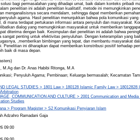
solusi bagi permasalahan yang dihadapi umat, baik dalam konteks pribadi m
alam penelitian ini adalah penelitian kualitatif, metode ini memungkinkan pe
dan menganalisisnya secara mendalam, sehingga dapat memberikan pemahama
penyuluh agama. Hasil penelitian menunjukkan bahwa pola komunikasi yang 
l, di mana terdapat pertukaran informasi antara penyuluh dan masyarakat. Ko
 melibatkan dialog yang memungkinkan masyarakat untuk memberikan tanggap
at diterima dengan baik. Kesimpulan dari penelitian ini adalah bahwa pening
sangat penting untuk efektivitas penyuluhan. Dengan keterampilan yang baik
 tugasnya, ,memberikan bimbingan yang tepat, dan membantu masyarakat da
. Penelitian ini diharapkan dapat memberikan konstribusi positif terhadap 
ih baik di masa depan.
asters)
ti, M.Ag dan Dr. Anas Habibi Ritonga, M.A
nikasi; Penyuluh Agama; Pembinaan; Keluarga bermasalah; Kecamatan Tam
D LEGAL STUDIES > 1801 Law > 180128 Islamic Family Law > 18012828 Is
Arbitration
AGE, COMMUNICATION AND CULTURE > 2001 Communication and Media S
tion Studies
ana > Program Magister > S2 Komunikasi Penyiaran Islam
h Adzahro Ramadani Gaja
26 09:00
26 09:00