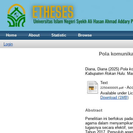
Home
About
Statistic
Browse
Login
Pola komunika
Diana, Diana
(2025)
Pola k
Kabupaten Rokan Hulu.
Mas
Text
- Acc
2250400005.pdf
Available under L
Download (1MB)
Abstract
Penelitian ini berfokus pa
agama dalam menyampikan i
tugasnya secara efektif, s
Tahun 2017. Penyuluh agama 