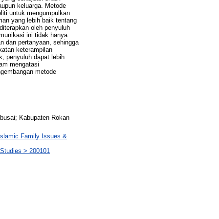
aupun keluarga. Metode
neliti untuk mengumpulkan
n yang lebih baik tentang
diterapkan oleh penyuluh
munikasi ini tidak hanya
an dan pertanyaan, sehingga
katan keterampilan
, penyuluh dapat lebih
lam mengatasi
pengembangan metode
busai; Kabupaten Rokan
lamic Family Issues &
tudies > 200101