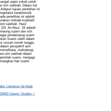
sangat urgen sekali untuk
 istri salehah, Dalam hal
dapun tujuan penelitian ini
ngetahui karakteristik
da penelitian ini adalah
nakan metode kualitatif .
stri salehah. Hasil
m QS. An-Nisa’: 34 adalah
asing suami dan istri.
ebagai pendamping suami
ahkan.Suami saleh dalam
ur urusan rumah tangga,
dalam perspektif ash-
emelihara, melindungi,
ra istri salehah dalam
perintah suami, menjaga
yenangkan hati suami.
 Literature (al-Adab
0403 Islamic Studies >