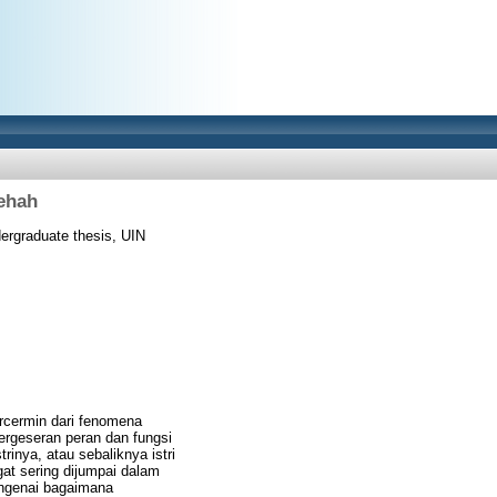
lehah
rgraduate thesis, UIN
ercermin dari fenomena
pergeseran peran dan fungsi
inya, atau sebaliknya istri
at sering dijumpai dalam
mengenai bagaimana