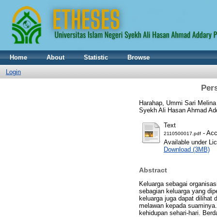
Home
About
Statistic
Browse
Login
Pers
Harahap, Ummi Sari Melina
Syekh Ali Hasan Ahmad Ad
Text
- Acc
2110500017.pdf
Available under L
Download (3MB)
Abstract
Keluarga sebagai organisasi
sebagian keluarga yang diper
keluarga juga dapat dilihat
melawan kepada suaminya. K
kehidupan sehari-hari. Berd