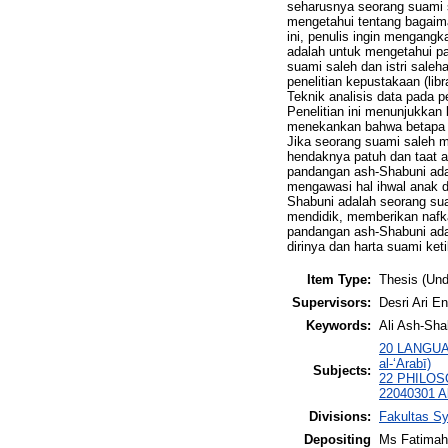
seharusnya seorang suami s
mengetahui tentang bagaima
ini, penulis ingin mengang
adalah untuk mengetahui pa
suami saleh dan istri saleh
penelitian kepustakaan (li
Teknik analisis data pada p
Penelitian ini menunjukkan 
menekankan bahwa betapa p
Jika seorang suami saleh m
hendaknya patuh dan taat a
pandangan ash-Shabuni ada
mengawasi hal ihwal anak d
Shabuni adalah seorang su
mendidik, memberikan nafka
pandangan ash-Shabuni ada
dirinya dan harta suami ke
Item Type:
Thesis (Und
Supervisors:
Desri Ari E
Keywords:
Ali Ash-Sha
20 LANGUAG
al-‘Arabī)
Subjects:
22 PHILOSO
22040301 Al
Divisions:
Fakultas Sy
Depositing
Ms Fatimah