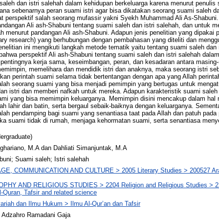
aleh dan istri salehah dalam kehidupan berkeluarga karena menurut penulis 
na sebenarnya peran suami istri agar bisa dikatakan seorang suami saleh dan
kat perspektif salah seorang mufassir yakni Syekh Muhammad Ali As-Shabuni. A
ndangan Ali ash-Shabuni tentang suami saleh dan istri salehah, dan untuk me
ah menurut pandangan Ali ash-Shabuni. Adapun jenis penelitian yang dipakai pa
brary research) yang berhubungan dengan pembahasan yang diteliti dan menggu
enelitian ini mengikuti langkah metode tematik yaitu tentang suami saleh dan i
bahwa perspektif Ali ash-Shabuni tentang suami saleh dan istri salehah dala
entingnya kerja sama, keseimbangan, peran, dan kesadaran antara masing-m
emimpin, memelihara dan mendidik istri dan anaknya, maka seorang istri s
kan perintah suami selama tidak bertentangan dengan apa yang Allah perint
lah seorang suami yang bisa menjadi pemimpin yang bertugas untuk mengat
an istri dan memberi nafkah untuk mereka. Adapun karakteristik suami saleh 
ami yang bisa memimpin keluarganya. Memimpin disini mencakup dalam hal m
h lahir dan batin, serta bergaul sebaik-baiknya dengan keluarganya. Sementa
lah pendamping bagi suami yang senantiasa taat pada Allah dan patuh pada 
tika suami tidak di rumah, menjaga kehormatan suami, serta senantiasa men
ergraduate)
nghariano, M.A dan Dahliati Simanjuntak, M.A
buni; Suami saleh; Istri salehah
E, COMMUNICATION AND CULTURE > 2005 Literary Studies > 200527 Arabic
PHY AND RELIGIOUS STUDIES > 2204 Religion and Religious Studies > 22
-Quran, Tafsir and related science
ariah dan Ilmu Hukum > Ilmu Al-Qur’an dan Tafsir
 Adzahro Ramadani Gaja