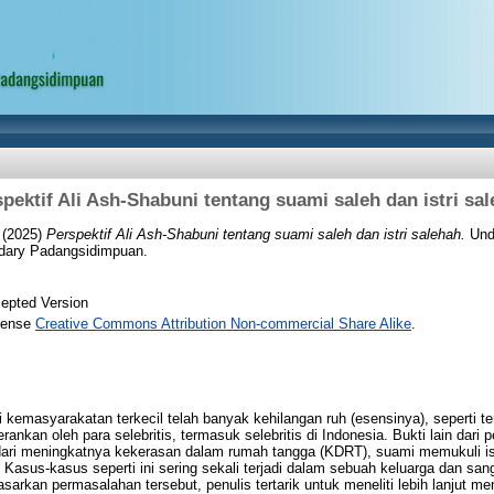
pektif Ali Ash-Shabuni tentang suami saleh dan istri sa
(2025)
Perspektif Ali Ash-Shabuni tentang suami saleh dan istri salehah.
Unde
dary Padangsidimpuan.
epted Version
icense
Creative Commons Attribution Non-commercial Share Alike
.
 kemasyarakatan terkecil telah banyak kehilangan ruh (esensinya), seperti t
ankan oleh para selebritis, termasuk selebritis di Indonesia. Bukti lain dari 
 dari meningkatnya kekerasan dalam rumah tangga (KDRT), suami memukuli istr
asus-kasus seperti ini sering sekali terjadi dalam sebuah keluarga dan sang
asarkan permasalahan tersebut, penulis tertarik untuk meneliti lebih lanjut 